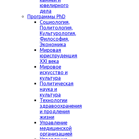
ювелирного
дела
Программы PhD
Социология,
Политология,
Культурология,
Философия,
Экономика
Мировая
юриспруденция
XXI века
Мировое
искусство и
культура
Политическая
наука и
культура
Технологии
здравоохранения
и продления
жизни
Управление
медицинской
организацией