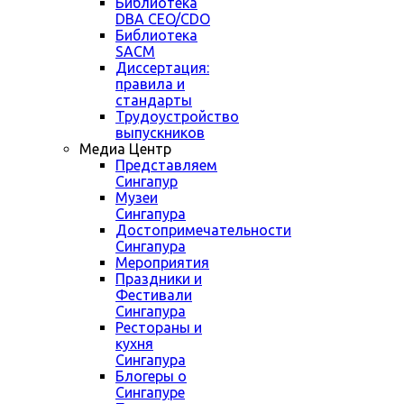
Библиотека
DBA CEO/CDO
Библиотека
SACM
Диссертация:
правила и
стандарты
Трудоустройство
выпускников
Медиа Центр
Представляем
Сингапур
Музеи
Сингапура
Достопримечательности
Сингапура
Мероприятия
Праздники и
Фестивали
Сингапура
Рестораны и
кухня
Сингапура
Блогеры о
Сингапуре