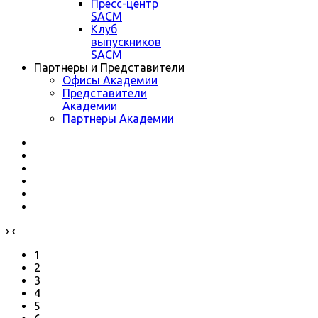
Пресс-центр
SACM
Клуб
выпускников
SACM
Партнеры и Представители
Офисы Академии
Представители
Академии
Партнеры Академии
›
‹
1
2
3
4
5