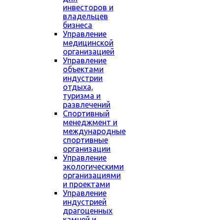
инвесторов и
владельцев
бизнеса
Управление
медицинской
организацией
Управление
объектами
индустрии
отдыха,
туризма и
развлечений
Спортивный
менеджмент и
международные
спортивные
организации
Управление
экологическими
организациями
и проектами
Управление
индустрией
драгоценных
камней и