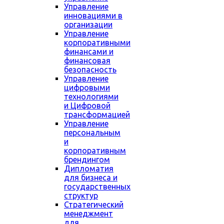
Управление
инновациями в
организации
Управление
корпоративными
финансами и
финансовая
безопасность
Управление
цифровыми
технологиями
и Цифровой
трансформацией
Управление
персональным
и
корпоративным
брендингом
Дипломатия
для бизнеса и
государственных
структур
Стратегический
менеджмент
для