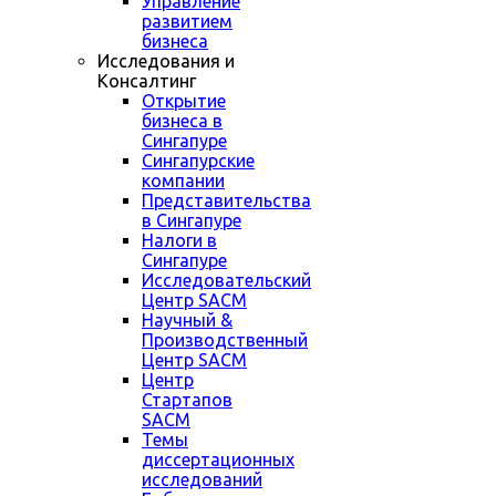
Управление
развитием
бизнеса
Исследования и
Консалтинг
Открытие
бизнеса в
Сингапуре
Сингапурские
компании
Представительства
в Сингапуре
Налоги в
Сингапуре
Исследовательский
Центр SACM
Научный &
Производственный
Центр SACM
Центр
Стартапов
SACM
Темы
диссертационных
исследований