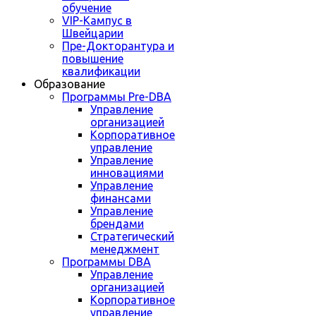
обучение
VIP-Кампус в
Швейцарии
Пре-Докторантура и
повышение
квалификации
Образование
Программы Pre-DBA
Управление
организацией
Корпоративное
управление
Управление
инновациями
Управление
финансами
Управление
брендами
Стратегический
менеджмент
Программы DBA
Управление
организацией
Корпоративное
управление