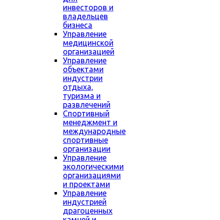
инвесторов и
владельцев
бизнеса
Управление
медицинской
организацией
Управление
объектами
индустрии
отдыха,
туризма и
развлечений
Спортивный
менеджмент и
международные
спортивные
организации
Управление
экологическими
организациями
и проектами
Управление
индустрией
драгоценных
камней и