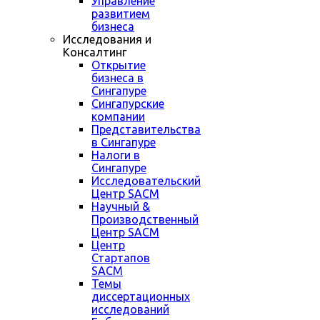
Управление
развитием
бизнеса
Исследования и
Консалтинг
Открытие
бизнеса в
Сингапуре
Сингапурские
компании
Представительства
в Сингапуре
Налоги в
Сингапуре
Исследовательский
Центр SACM
Научный &
Производственный
Центр SACM
Центр
Стартапов
SACM
Темы
диссертационных
исследований