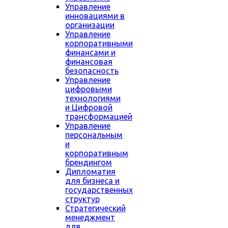
Управление
инновациями в
организации
Управление
корпоративными
финансами и
финансовая
безопасность
Управление
цифровыми
технологиями
и Цифровой
трансформацией
Управление
персональным
и
корпоративным
брендингом
Дипломатия
для бизнеса и
государственных
структур
Стратегический
менеджмент
для