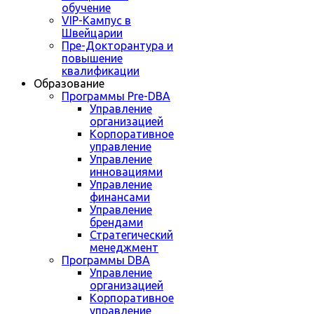
обучение
VIP-Кампус в
Швейцарии
Пре-Докторантура и
повышение
квалификации
Образование
Программы Pre-DBA
Управление
организацией
Корпоративное
управление
Управление
инновациями
Управление
финансами
Управление
брендами
Стратегический
менеджмент
Программы DBA
Управление
организацией
Корпоративное
управление