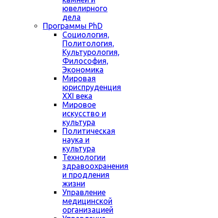
ювелирного
дела
Программы PhD
Социология,
Политология,
Культурология,
Философия,
Экономика
Мировая
юриспруденция
XXI века
Мировое
искусство и
культура
Политическая
наука и
культура
Технологии
здравоохранения
и продления
жизни
Управление
медицинской
организацией