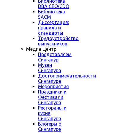
Библиотека
DBA CEO/CDO
Библиотека
SACM
Диссертация:
правила и
стандарты
Трудоустройство
выпускников
Медиа Центр
Представляем
Сингапур
Музеи
Сингапура
Достопримечательности
Сингапура
Мероприятия
Праздники и
Фестивали
Сингапура
Рестораны и
кухня
Сингапура
Блогеры о
Сингапуре