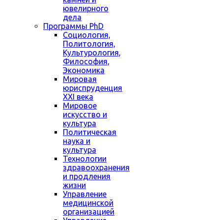
ювелирного
дела
Программы PhD
Социология,
Политология,
Культурология,
Философия,
Экономика
Мировая
юриспруденция
XXI века
Мировое
искусство и
культура
Политическая
наука и
культура
Технологии
здравоохранения
и продления
жизни
Управление
медицинской
организацией