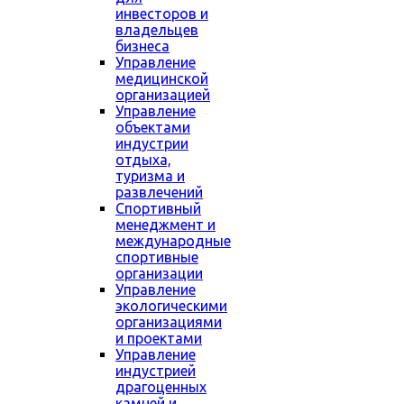
инвесторов и
владельцев
бизнеса
Управление
медицинской
организацией
Управление
объектами
индустрии
отдыха,
туризма и
развлечений
Спортивный
менеджмент и
международные
спортивные
организации
Управление
экологическими
организациями
и проектами
Управление
индустрией
драгоценных
камней и