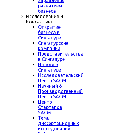
Управление
развитием
бизнеса
Исследования и
Консалтинг
Открытие
бизнеса в
Сингапуре
Сингапурские
компании
Представительства
в Сингапуре
Налоги в
Сингапуре
Исследовательский
Центр SACM
Научный &
Производственный
Центр SACM
Центр
Стартапов
SACM
Темы
диссертационных
исследований