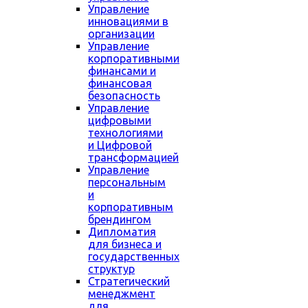
Управление
инновациями в
организации
Управление
корпоративными
финансами и
финансовая
безопасность
Управление
цифровыми
технологиями
и Цифровой
трансформацией
Управление
персональным
и
корпоративным
брендингом
Дипломатия
для бизнеса и
государственных
структур
Стратегический
менеджмент
для