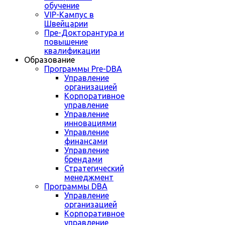
обучение
VIP-Кампус в
Швейцарии
Пре-Докторантура и
повышение
квалификации
Образование
Программы Pre-DBA
Управление
организацией
Корпоративное
управление
Управление
инновациями
Управление
финансами
Управление
брендами
Стратегический
менеджмент
Программы DBA
Управление
организацией
Корпоративное
управление