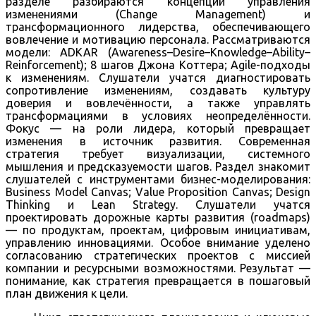
разделе разбираются концепции управления
изменениями (Change Management) и
трансформационного лидерства, обеспечивающего
вовлечение и мотивацию персонала. Рассматриваются
модели: ADKAR (Awareness–Desire–Knowledge–Ability–
Reinforcement); 8 шагов Джона Коттера; Agile-подходы
к изменениям. Слушатели учатся диагностировать
сопротивление изменениям, создавать культуру
доверия и вовлечённости, а также управлять
трансформациями в условиях неопределённости.
Фокус — на роли лидера, который превращает
изменения в источник развития. Современная
стратегия требует визуализации, системного
мышления и предсказуемости шагов. Раздел знакомит
слушателей с инструментами бизнес-моделирования:
Business Model Canvas; Value Proposition Canvas; Design
Thinking и Lean Strategy. Слушатели учатся
проектировать дорожные карты развития (roadmaps)
— по продуктам, проектам, цифровым инициативам,
управлению инновациями. Особое внимание уделено
согласованию стратегических проектов с миссией
компании и ресурсными возможностями. Результат —
понимание, как стратегия превращается в пошаговый
план движения к цели.