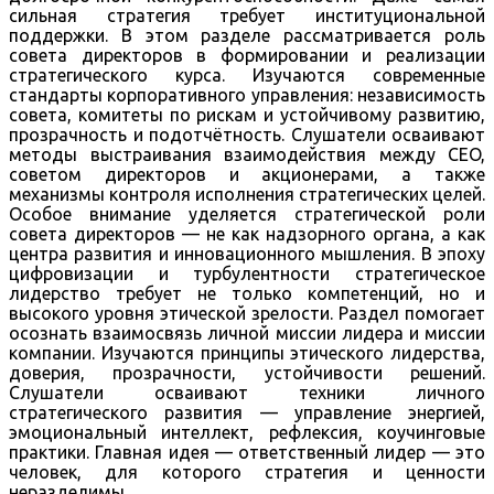
сильная стратегия требует институциональной
поддержки. В этом разделе рассматривается роль
совета директоров в формировании и реализации
стратегического курса. Изучаются современные
стандарты корпоративного управления: независимость
совета, комитеты по рискам и устойчивому развитию,
прозрачность и подотчётность. Слушатели осваивают
методы выстраивания взаимодействия между CEO,
советом директоров и акционерами, а также
механизмы контроля исполнения стратегических целей.
Особое внимание уделяется стратегической роли
совета директоров — не как надзорного органа, а как
центра развития и инновационного мышления. В эпоху
цифровизации и турбулентности стратегическое
лидерство требует не только компетенций, но и
высокого уровня этической зрелости. Раздел помогает
осознать взаимосвязь личной миссии лидера и миссии
компании. Изучаются принципы этического лидерства,
доверия, прозрачности, устойчивости решений.
Слушатели осваивают техники личного
стратегического развития — управление энергией,
эмоциональный интеллект, рефлексия, коучинговые
практики. Главная идея — ответственный лидер — это
человек, для которого стратегия и ценности
неразделимы.