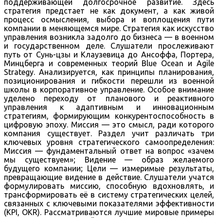
поддерживающей долгосрочное развитие. Здесь
стратегия предстает не как документ, а как живой
процесс осмысления, выбора и воплощения пути
компании в меняющемся мире. Стратегия как искусство
управления возникла задолго до бизнеса — в военном
и государственном деле. Слушатели прослеживают
путь от Сунь-цзы и Клаузевица до Ансоффа, Портера,
Минцберга и современных теорий Blue Ocean и Agile
Strategy. Анализируется, как принципы планирования,
позиционирования и гибкости перешли из военной
школы в корпоративное управление. Особое внимание
уделено переходу от планового и реактивного
управления к адаптивным и инновационным
стратегиям, формирующим конкурентоспособность в
цифровую эпоху. Миссия — это смысл, ради которого
компания существует. Раздел учит различать три
ключевых уровня стратегического самоопределения:
Миссия — фундаментальный ответ на вопрос «зачем
мы существуем»; Видение — образ желаемого
будущего компании; Цели — измеримые результаты,
превращающие видение в действие. Слушатели учатся
формулировать миссию, способную вдохновлять, и
трансформировать её в систему стратегических целей,
связанных с ключевыми показателями эффективности
(KPI, OKR). Рассматриваются лучшие мировые примеры