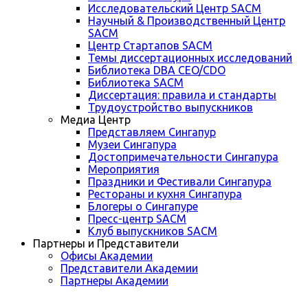
Исследовательский Центр SACM
Научный & Производственный Центр
SACM
Центр Стартапов SACM
Темы диссертационных исследований
Библиотека DBA CEO/CDO
Библиотека SACM
Диссертация: правила и стандарты
Трудоустройство выпускников
Медиа Центр
Представляем Сингапур
Музеи Сингапура
Достопримечательности Сингапура
Мероприятия
Праздники и Фестивали Сингапура
Рестораны и кухня Сингапура
Блогеры о Сингапуре
Пресс-центр SACM
Клуб выпускников SACM
Партнеры и Представители
Офисы Академии
Представители Академии
Партнеры Академии