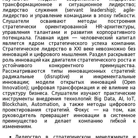
трансформационное и ситуационное лидерство;
лидерство служения (servant leadership); agile-
лидерство и управление командами в эпоху гибкости.
Слушатели осваивают методы построения
стратегически ориентированной HR-архитектуры,
управления талантами и развития корпоративного
потенциала. Главная идея — человеческий капитал
является ядром стратегического успеха компании.
Стратегическое лидерство в XXI веке невозможно без
инноваций и цифрового мышления. Раздел раскрывает
роль инноваций как двигателя стратегического роста и
устойчивого конкурентного преимущества.
Рассматриваются типы инновационных стратегий:
радикальные (disruptive) и инкрементальные
инновации; модели открытых инноваций (Open
Innovation); цифровая трансформация и её влияние на
структуру бизнеса. Слушатели изучают практические
инструменты внедрения технологий: Big Data, AI, IoT,
Blockchain, Automation, а также методы цифрового
проектирования стратегий. Фокус — на том, как
руководитель превращает инновации в системное
преимущество и делает компанию гибкой к
изменениям.
Лидерство в стратегическом менеджменте и