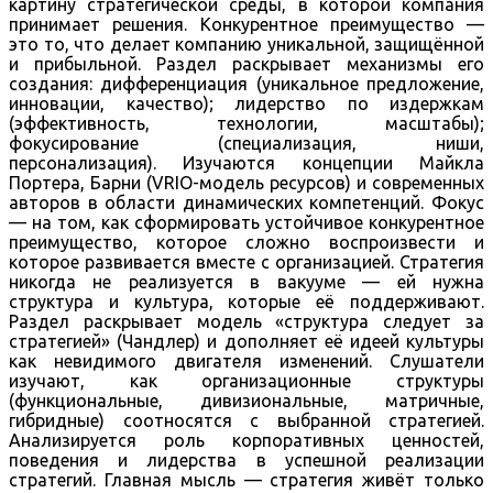
картину стратегической среды, в которой компания
принимает решения. Конкурентное преимущество —
это то, что делает компанию уникальной, защищённой
и прибыльной. Раздел раскрывает механизмы его
создания: дифференциация (уникальное предложение,
инновации, качество); лидерство по издержкам
(эффективность, технологии, масштабы);
фокусирование (специализация, ниши,
персонализация). Изучаются концепции Майкла
Портера, Барни (VRIO-модель ресурсов) и современных
авторов в области динамических компетенций. Фокус
— на том, как сформировать устойчивое конкурентное
преимущество, которое сложно воспроизвести и
которое развивается вместе с организацией. Стратегия
никогда не реализуется в вакууме — ей нужна
структура и культура, которые её поддерживают.
Раздел раскрывает модель «структура следует за
стратегией» (Чандлер) и дополняет её идеей культуры
как невидимого двигателя изменений. Слушатели
изучают, как организационные структуры
(функциональные, дивизиональные, матричные,
гибридные) соотносятся с выбранной стратегией.
Анализируется роль корпоративных ценностей,
поведения и лидерства в успешной реализации
стратегий. Главная мысль — стратегия живёт только