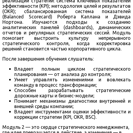
реализации стратегии: система ключевых показателей
эффективности (KPI); методология целей и результатов
(OKR); сбалансированная система показателей
(Balanced Scorecard) Роберта Каплана и Дэвида
Нортона. Изучаются подходы к созданию
аналитических панелей (dashboards), динамических
отчетов и регулярных стратегических сессий. Модуль
помогает выстроить культуру непрерывного
стратегического контроля, когда корректировка
решений становится частью корпоративного цикла.
После завершения обучения слушатель:
Владеет полным циклом стратегического
планирования — от анализа до контроля;
Умеет управлять изменениями и вовлекать
команду в процесс трансформации;
Способен разрабатывать стратегические
дорожные карты и бизнес-модели;
Понимает механизмы диагностики внутренней и
внешней среды компании;
Владеет инструментами оценки эффективности и
коррекции стратегии (KPI, OKR, BSC).
Модуль 2 — это сердце стратегического менеджмента,
где идея превращается в действие, а изменения — в