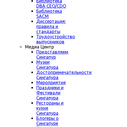
Библиотека
DBA CEO/CDO
Библиотека
SACM
Диссертация:
правила и
стандарты
Трудоустройство
выпускников
Медиа Центр
Представляем
Сингапур
Музеи
Сингапура
Достопримечательности
Сингапура
Мероприятия
Праздники и
Фестивали
Сингапура
Рестораны и
кухня
Сингапура
Блогеры о
Сингапуре