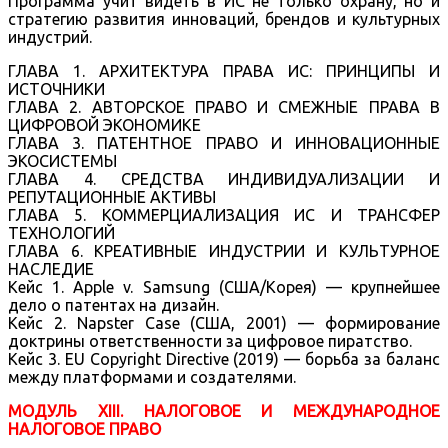
Программа учит видеть в ИС не только охрану, но и
стратегию развития инноваций, брендов и культурных
индустрий.
ГЛАВА 1. АРХИТЕКТУРА ПРАВА ИС: ПРИНЦИПЫ И
ИСТОЧНИКИ
ГЛАВА 2. АВТОРСКОЕ ПРАВО И СМЕЖНЫЕ ПРАВА В
ЦИФРОВОЙ ЭКОНОМИКЕ
ГЛАВА 3. ПАТЕНТНОЕ ПРАВО И ИННОВАЦИОННЫЕ
ЭКОСИСТЕМЫ
ГЛАВА 4. СРЕДСТВА ИНДИВИДУАЛИЗАЦИИ И
РЕПУТАЦИОННЫЕ АКТИВЫ
ГЛАВА 5. КОММЕРЦИАЛИЗАЦИЯ ИС И ТРАНСФЕР
ТЕХНОЛОГИЙ
ГЛАВА 6. КРЕАТИВНЫЕ ИНДУСТРИИ И КУЛЬТУРНОЕ
НАСЛЕДИЕ
Кейс 1. Apple v. Samsung (США/Корея) — крупнейшее
дело о патентах на дизайн.
Кейс 2. Napster Case (США, 2001) — формирование
доктрины ответственности за цифровое пиратство.
Кейс 3. EU Copyright Directive (2019) — борьба за баланс
между платформами и создателями.
МОДУЛЬ XIII. НАЛОГОВОЕ И МЕЖДУНАРОДНОЕ
НАЛОГОВОЕ ПРАВО