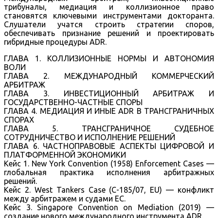
трибуналы, медиация и коллизионное право
становятся ключевыми инструментами докторанта.
Слушатели учатся строить стратегии споров,
обеспечивать признание решений и проектировать
гибридные процедуры ADR.
ГЛАВА 1. КОЛЛИЗИОННЫЕ НОРМЫ И АВТОНОМИЯ
ВОЛИ
ГЛАВА 2. МЕЖДУНАРОДНЫЙ КОММЕРЧЕСКИЙ
АРБИТРАЖ
ГЛАВА 3. ИНВЕСТИЦИОННЫЙ АРБИТРАЖ И
ГОСУДАРСТВЕННО-ЧАСТНЫЕ СПОРЫ
ГЛАВА 4. МЕДИАЦИЯ И ИНЫЕ ADR В ТРАНСГРАНИЧНЫХ
СПОРАХ
ГЛАВА 5. ТРАНСГРАНИЧНОЕ СУДЕБНОЕ
СОТРУДНИЧЕСТВО И ИСПОЛНЕНИЕ РЕШЕНИЙ
ГЛАВА 6. ЧАСТНОПРАВОВЫЕ АСПЕКТЫ ЦИФРОВОЙ И
ПЛАТФОРМЕННОЙ ЭКОНОМИКИ
Кейс 1. New York Convention (1958) Enforcement Cases —
глобальная практика исполнения арбитражных
решений.
Кейс 2. West Tankers Case (C-185/07, EU) — конфликт
между арбитражем и судами ЕС.
Кейс 3. Singapore Convention on Mediation (2019) —
создание нового международного инструмента ADR.