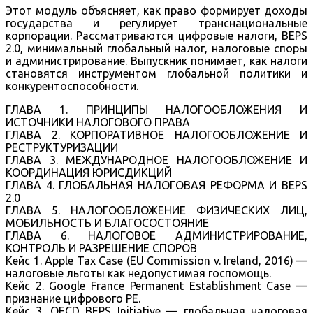
Этот модуль объясняет, как право формирует доходы
государства и регулирует транснациональные
корпорации. Рассматриваются цифровые налоги, BEPS
2.0, минимальный глобальный налог, налоговые споры
и администрирование. Выпускник понимает, как налоги
становятся инструментом глобальной политики и
конкурентоспособности.
ГЛАВА 1. ПРИНЦИПЫ НАЛОГООБЛОЖЕНИЯ И
ИСТОЧНИКИ НАЛОГОВОГО ПРАВА
ГЛАВА 2. КОРПОРАТИВНОЕ НАЛОГООБЛОЖЕНИЕ И
РЕСТРУКТУРИЗАЦИИ
ГЛАВА 3. МЕЖДУНАРОДНОЕ НАЛОГООБЛОЖЕНИЕ И
КООРДИНАЦИЯ ЮРИСДИКЦИЙ
ГЛАВА 4. ГЛОБАЛЬНАЯ НАЛОГОВАЯ РЕФОРМА И BEPS
2.0
ГЛАВА 5. НАЛОГООБЛОЖЕНИЕ ФИЗИЧЕСКИХ ЛИЦ,
МОБИЛЬНОСТЬ И БЛАГОСОСТОЯНИЕ
ГЛАВА 6. НАЛОГОВОЕ АДМИНИСТРИРОВАНИЕ,
КОНТРОЛЬ И РАЗРЕШЕНИЕ СПОРОВ
Кейс 1. Apple Tax Case (EU Commission v. Ireland, 2016) —
налоговые льготы как недопустимая госпомощь.
Кейс 2. Google France Permanent Establishment Case —
признание цифрового PE.
Кейс 3. OECD BEPS Initiative — глобальная налоговая