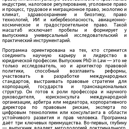
индустрии, налоговое регулирование, уголовное право
и процесс, трудовое и миграционное право, экологию и
климат, здравоохранение и биоэтику, право
технологий, ИИ и кибербезопасность, авиационно-
космическое и градостроительное право. Такой
масштаб исключает пробелы и формирует у
выпускника универсальный исследовательский и
практический инструментарий.
Программа ориентирована на тех, кто стремится
соединить научную карьеру и лидерство в
юридической профессии. Выпускник PhD in Law — это не
только исследователь, но и архитектор правовой
политики, способный возглавить реформы,
участвовать в разработке международных
стандартов, выстраивать правовые стратегии для
корпораций, государств и транснациональных
структур. Он готов к роли профессора и научного
руководителя, юрисконсульта международной
организации, арбитра или медиатора, корпоративного
директора по правовым рискам, эксперта по
цифровым технологиям или консультанта в области
устойчивого развития и прав человека. Программа
даёт три ключевых преимущества. Во-первых, глубину
— выпускник владеет методологией доктринального,