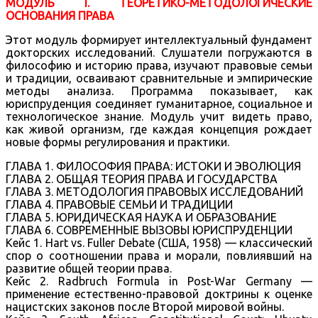
МОДУЛЬ I. ТЕОРЕТИКО-МЕТОДОЛОГИЧЕСКИЕ
ОСНОВАНИЯ ПРАВА
Этот модуль формирует интеллектуальный фундамент
докторских исследований. Слушатели погружаются в
философию и историю права, изучают правовые семьи
и традиции, осваивают сравнительные и эмпирические
методы анализа. Программа показывает, как
юриспруденция соединяет гуманитарное, социальное и
технологическое знание. Модуль учит видеть право,
как живой организм, где каждая концепция рождает
новые формы регулирования и практики.
ГЛАВА 1. ФИЛОСОФИЯ ПРАВА: ИСТОКИ И ЭВОЛЮЦИЯ
ГЛАВА 2. ОБЩАЯ ТЕОРИЯ ПРАВА И ГОСУДАРСТВА
ГЛАВА 3. МЕТОДОЛОГИЯ ПРАВОВЫХ ИССЛЕДОВАНИЙ
ГЛАВА 4. ПРАВОВЫЕ СЕМЬИ И ТРАДИЦИИ
ГЛАВА 5. ЮРИДИЧЕСКАЯ НАУКА И ОБРАЗОВАНИЕ
ГЛАВА 6. СОВРЕМЕННЫЕ ВЫЗОВЫ ЮРИСПРУДЕНЦИИ
Кейс 1. Hart vs. Fuller Debate (США, 1958) — классический
спор о соотношении права и морали, повлиявший на
развитие общей теории права.
Кейс 2. Radbruch Formula in Post-War Germany —
применение естественно-правовой доктрины к оценке
нацистских законов после Второй мировой войны.