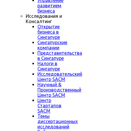
Управление
развитием
бизнеса
Исследования и
Консалтинг
Открытие
бизнеса в
Сингапуре
Сингапурские
компании
Представительства
в Сингапуре
Налоги в
Сингапуре
Исследовательский
Центр SACM
Научный &
Производственный
Центр SACM
Центр
Стартапов
SACM
Темы
диссертационных
исследований