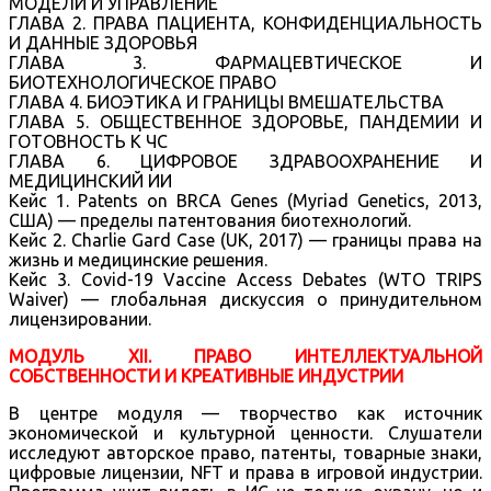
МОДЕЛИ И УПРАВЛЕНИЕ
ГЛАВА 2. ПРАВА ПАЦИЕНТА, КОНФИДЕНЦИАЛЬНОСТЬ
И ДАННЫЕ ЗДОРОВЬЯ
ГЛАВА 3. ФАРМАЦЕВТИЧЕСКОЕ И
БИОТЕХНОЛОГИЧЕСКОЕ ПРАВО
ГЛАВА 4. БИОЭТИКА И ГРАНИЦЫ ВМЕШАТЕЛЬСТВА
ГЛАВА 5. ОБЩЕСТВЕННОЕ ЗДОРОВЬЕ, ПАНДЕМИИ И
ГОТОВНОСТЬ К ЧС
ГЛАВА 6. ЦИФРОВОЕ ЗДРАВООХРАНЕНИЕ И
МЕДИЦИНСКИЙ ИИ
Кейс 1. Patents on BRCA Genes (Myriad Genetics, 2013,
США) — пределы патентования биотехнологий.
Кейс 2. Charlie Gard Case (UK, 2017) — границы права на
жизнь и медицинские решения.
Кейс 3. Covid-19 Vaccine Access Debates (WTO TRIPS
Waiver) — глобальная дискуссия о принудительном
лицензировании.
МОДУЛЬ XII. ПРАВО ИНТЕЛЛЕКТУАЛЬНОЙ
СОБСТВЕННОСТИ И КРЕАТИВНЫЕ ИНДУСТРИИ
В центре модуля — творчество как источник
экономической и культурной ценности. Слушатели
исследуют авторское право, патенты, товарные знаки,
цифровые лицензии, NFT и права в игровой индустрии.