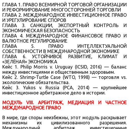
ГЛАВА 1. ПРАВО ВСЕМИРНОЙ ТОРГОВОЙ ОРГАНИЗАЦИИ
И РЕФОРМИРОВАНИЕ МНОГОСТОРОННЕЙ ТОРГОВЛИ
ГЛАВА 2. МЕЖДУНАРОДНОЕ ИНВЕСТИЦИОННОЕ ПРАВО
И УРЕГУЛИРОВАНИЕ СПОРОВ
ГЛАВА 3. САНКЦИИ, ЭКСПОРТНЫЙ КОНТРОЛЬ И
ЭКОНОМИЧЕСКАЯ БЕЗОПАСНОСТЬ
ГЛАВА 4. МЕЖДУНАРОДНОЕ ФИНАНСОВОЕ ПРАВО И
ВАЛЮТНОЕ РЕГУЛИРОВАНИЕ
ГЛАВА 5. ПРАВО ИНТЕЛЛЕКТУАЛЬНОЙ
СОБСТВЕННОСТИ В МЕЖДУНАРОДНОЙ ЭКОНОМИКЕ
ГЛАВА 6. УСТОЙЧИВОЕ РАЗВИТИЕ, КЛИМАТ И
«ЗЕЛЁНАЯ» ЭКОНОМИКА
Кейс 1. Philip Morris v. Uruguay (ICSID, 2016) — баланс
между инвестициями и общественным здоровьем.
Кейс 2. Shrimp-Turtle Case (WTO, 1998) — торговля vs.
экологические обязательства.
Кейс 3. Yukos v. Russia (PCA, 2014) — крупнейшее
инвестиционное арбитражное дело в истории.
МОДУЛЬ VIII. АРБИТРАЖ, МЕДИАЦИЯ И ЧАСТНОЕ
МЕЖДУНАРОДНОЕ ПРАВО
В мире, где споры неизбежны, этот модуль раскрывает
механизмы их цивилизованного разрешения.
Международный арбитраж, инвестиционные