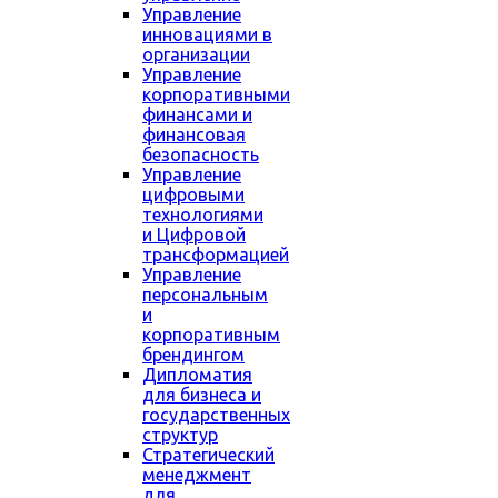
Управление
инновациями в
организации
Управление
корпоративными
финансами и
финансовая
безопасность
Управление
цифровыми
технологиями
и Цифровой
трансформацией
Управление
персональным
и
корпоративным
брендингом
Дипломатия
для бизнеса и
государственных
структур
Стратегический
менеджмент
для