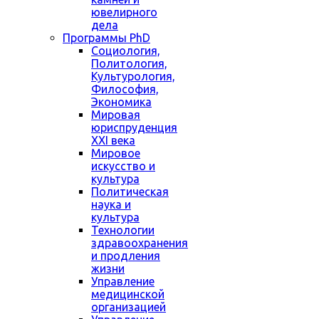
ювелирного
дела
Программы PhD
Социология,
Политология,
Культурология,
Философия,
Экономика
Мировая
юриспруденция
XXI века
Мировое
искусство и
культура
Политическая
наука и
культура
Технологии
здравоохранения
и продления
жизни
Управление
медицинской
организацией