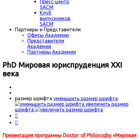
Пресс-центр
SACM
Клуб
выпускников
SACM
Партнеры и Представители
Офисы Академии
Представители
Академии
Партнеры Академии
PhD Мировая юриспруденция XXI
века
размер шрифта
уменьшить размер шрифта
увеличить размер
шрифта


Презентация программы Doctor of Philosophy «Мировая