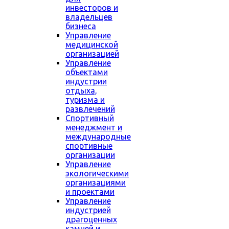
инвесторов и
владельцев
бизнеса
Управление
медицинской
организацией
Управление
объектами
индустрии
отдыха,
туризма и
развлечений
Спортивный
менеджмент и
международные
спортивные
организации
Управление
экологическими
организациями
и проектами
Управление
индустрией
драгоценных
камней и