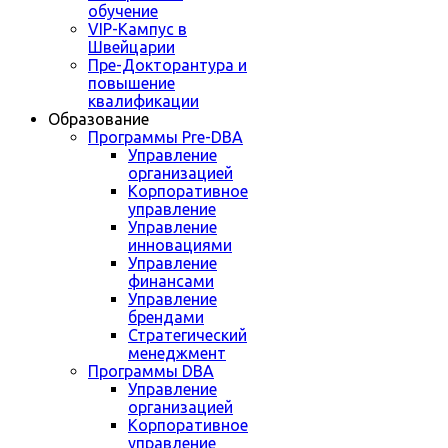
обучение
VIP-Кампус в
Швейцарии
Пре-Докторантура и
повышение
квалификации
Образование
Программы Pre-DBA
Управление
организацией
Корпоративное
управление
Управление
инновациями
Управление
финансами
Управление
брендами
Стратегический
менеджмент
Программы DBA
Управление
организацией
Корпоративное
управление