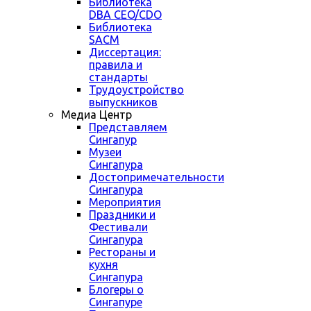
Библиотека
DBA CEO/CDO
Библиотека
SACM
Диссертация:
правила и
стандарты
Трудоустройство
выпускников
Медиа Центр
Представляем
Сингапур
Музеи
Сингапура
Достопримечательности
Сингапура
Мероприятия
Праздники и
Фестивали
Сингапура
Рестораны и
кухня
Сингапура
Блогеры о
Сингапуре