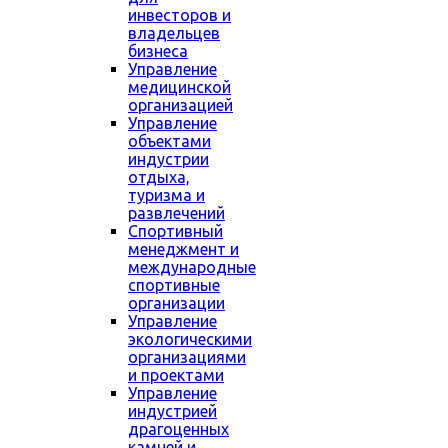
инвесторов и
владельцев
бизнеса
Управление
медицинской
организацией
Управление
объектами
индустрии
отдыха,
туризма и
развлечений
Спортивный
менеджмент и
международные
спортивные
организации
Управление
экологическими
организациями
и проектами
Управление
индустрией
драгоценных
камней и