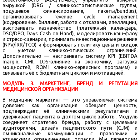
выручкой (DRG / клиникостатистические группы,
подушевое финансирование, пакеты/bundles),
организовывать revenue cycle management
(кодирование, биллинг, работа с отказами, апелляции),
выстраивать казначейство (платёжный календарь,
DSO/DPO, Days Cash on Hand), моделировать кэш-флоу
и стресс-сценарии, принимать инвестиционные решения
(NPV/IRR/TCO) и формировать политику цены и скидок
с учётом клинико-этических ограничений.
Дополнительно — настраивать систему KPI (EBITDA
margin, CMI, LOS-влияние на экономику, загрузка
мощностей, ROMI клинико-сервисных программ) и
связывать её с бюджетным циклом и мотивацией.
МОДУЛЬ 3. МАРКЕТИНГ, БРЕНД И РЕПУТАЦИЯ
МЕДИЦИНСКОЙ ОРГАНИЗАЦИИ
В медицине маркетинг — это управляемая система
доверия: как организация обещает ценность,
подтверждает её клиническими результатами и
удерживает пациента в долгом цикле заботы. Модуль
соединяет стратегию бренда, работу с целевыми
аудиториями, дизайн пациентского пути (CJM) и
омниканальные коммуникации с правовыми и
этическими ограничениями отрасли. Мы переводим