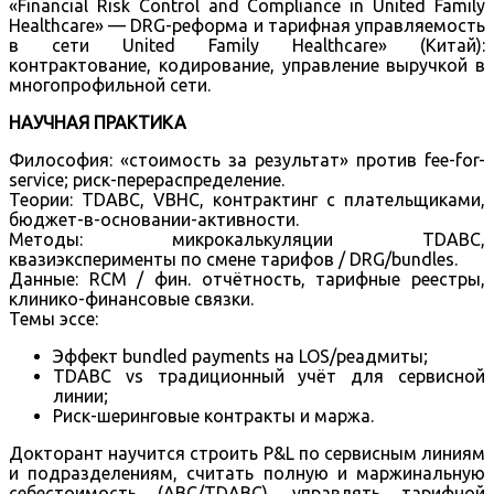
«Financial Risk Control and Compliance in United Family
Healthcare» — DRG-реформа и тарифная управляемость
в сети United Family Healthcare» (Китай):
контрактование, кодирование, управление выручкой в
многопрофильной сети.
НАУЧНАЯ ПРАКТИКА
Философия: «стоимость за результат» против fee-for-
service; риск-перераспределение.
Теории: TDABC, VBHC, контрактинг с плательщиками,
бюджет-в-основании-активности.
Методы: микрокалькуляции TDABC,
квазиэксперименты по смене тарифов / DRG/bundles.
Данные: RCM / фин. отчётность, тарифные реестры,
клинико-финансовые связки.
Темы эссе:
Эффект bundled payments на LOS/реадмиты;
TDABC vs традиционный учёт для сервисной
линии;
Риск-шеринговые контракты и маржа.
Докторант научится строить P&L по сервисным линиям
и подразделениям, считать полную и маржинальную
себестоимость (ABC/TDABC), управлять тарифной