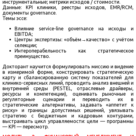
инструментальные; метрики исходов / стоимости.
Данные: KPI клиники, реестры исходов, EMR/RCM,
документы governance.
Темы эссе:
Влияние service-line governance на исходы и
EBITDA;
Центры экспертизы: «объём→качество» с учётом
селекции;
Интероперабельность как стратегическое
преимущество.
Докторант научится формулировать миссию и видение
в измеримой форме, конструировать стратегическую
карту и сбалансированную систему показателей для
клинико-сервисных линий, проводить анализ внешней и
внутренней среды (PESTEL, отраслевые драйверы,
ресурсы и компетенции), оценивать рыночные и
регуляторные сценарии и переводить их в
стратегические альтернативы, задавать «аппетит к
риску» и границы допустимых решений, увязывать
стратегию с бюджетным и кадровым контурами,
выстраивать цикл управляемости: цели — программы
— KPI — пересмотр.