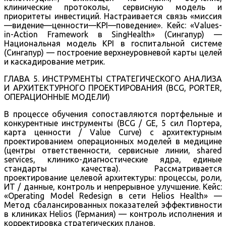
клинические протоколы, сервисную модель и
приоритеты инвестиций. Настраивается связь «миссия
—видение—ценности—KPI—поведение». Кейс: «Values-
in-Action Framework в SingHealth» (Сингапур) —
Национальная модель KPI в госпитальной системе
(Сингапур) — построение верхнеуровневой карты целей
и каскадирование метрик.
ГЛАВА 5. ИНСТРУМЕНТЫ СТРАТЕГИЧЕСКОГО АНАЛИЗА
И АРХИТЕКТУРНОГО ПРОЕКТИРОВАНИЯ (BCG, PORTER,
ОПЕРАЦИОННЫЕ МОДЕЛИ)
В процессе обучения сопоставляются портфельные и
конкурентные инструменты (BCG / GE, 5 сил Портера,
карта ценности / Value Curve) с архитектурным
проектированием операционных моделей в медицине
(центры ответственности, сервисные линии, shared
services, клинико-диагностические ядра, единые
стандарты качества). Рассматривается
проектирование целевой архитектуры: процессы, роли,
ИТ / данные, контроль и непрерывное улучшение. Кейс:
«Operating Model Redesign в сети Helios Health» —
Метод сбалансированных показателей эффективности
в клиниках Helios (Германия) — контроль исполнения и
корректировка стратегических планов.