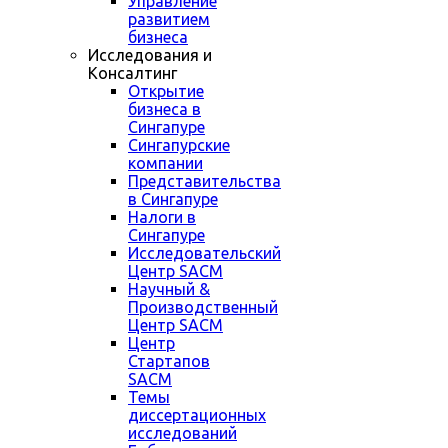
Управление
развитием
бизнеса
Исследования и
Консалтинг
Открытие
бизнеса в
Сингапуре
Сингапурские
компании
Представительства
в Сингапуре
Налоги в
Сингапуре
Исследовательский
Центр SACM
Научный &
Производственный
Центр SACM
Центр
Стартапов
SACM
Темы
диссертационных
исследований