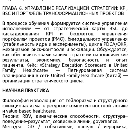
ГЛАВА 6. УПРАВЛЕНИЕ РЕАЛИЗАЦИЕЙ СТРАТЕГИИ: KPI,
BSC И ПОРТФЕЛЬ ТРАНСФОРМАЦИОННЫХ ПРОЕКТОВ
В процессе обучения формируется система управления
исполнением — от стратегической карты BSC до
каскадирования KPI и бюджетов, управления
портфелем проектов (PMO), бимодального управления
(стабильность ядра и эксперименты), цикла PDCA/OKR,
механизмов риск-контроля и эскалации. Обсуждается,
как обеспечить «замыкание» стратегии на клинические
результаты, экономику, безопасность и опыт
пациента. Кейс: «Strategy Execution Scorecard в United
Family Healthcare» — Пятиуровневая система
планирования в сети United Family Healthcare (Китай) —
организация стратегического цикла.
НАУЧНАЯ ПРАКТИКА
Философия и эволюция: от тейлоризма и структурного
функционализма к ресурсно-компетентностной логике
и value-based healthcare.
Теории: RBV, динамические способности, структура–
поведение–результат, сервисные линии, governance.
Методы: DiD / событийные, панель / иерархика,