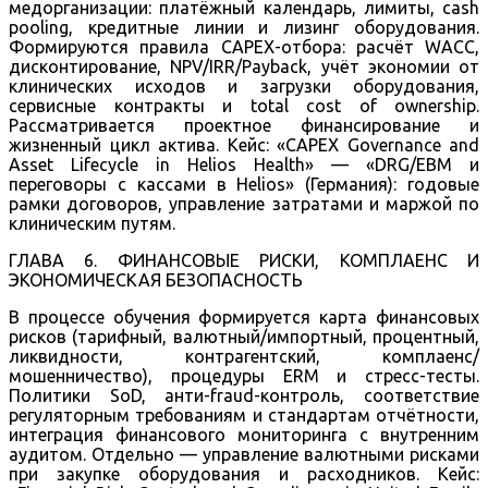
медорганизации: платёжный календарь, лимиты, cash
pooling, кредитные линии и лизинг оборудования.
Формируются правила CAPEX-отбора: расчёт WACC,
дисконтирование, NPV/IRR/Payback, учёт экономии от
клинических исходов и загрузки оборудования,
сервисные контракты и total cost of ownership.
Рассматривается проектное финансирование и
жизненный цикл актива. Кейс: «CAPEX Governance and
Asset Lifecycle in Helios Health» — «DRG/EBM и
переговоры с кассами в Helios» (Германия): годовые
рамки договоров, управление затратами и маржой по
клиническим путям.
ГЛАВА 6. ФИНАНСОВЫЕ РИСКИ, КОМПЛАЕНС И
ЭКОНОМИЧЕСКАЯ БЕЗОПАСНОСТЬ
В процессе обучения формируется карта финансовых
рисков (тарифный, валютный/импортный, процентный,
ликвидности, контрагентский, комплаенс/
мошенничество), процедуры ERM и стресс-тесты.
Политики SoD, анти-fraud-контроль, соответствие
регуляторным требованиям и стандартам отчётности,
интеграция финансового мониторинга с внутренним
аудитом. Отдельно — управление валютными рисками
при закупке оборудования и расходников. Кейс: