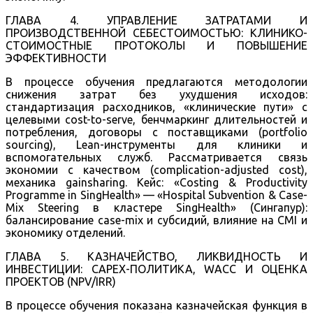
ГЛАВА 4. УПРАВЛЕНИЕ ЗАТРАТАМИ И
ПРОИЗВОДСТВЕННОЙ СЕБЕСТОИМОСТЬЮ: КЛИНИКО-
СТОИМОСТНЫЕ ПРОТОКОЛЫ И ПОВЫШЕНИЕ
ЭФФЕКТИВНОСТИ
В процессе обучения предлагаются методологии
снижения затрат без ухудшения исходов:
стандартизация расходников, «клинические пути» с
целевыми cost-to-serve, бенчмаркинг длительностей и
потребления, договоры с поставщиками (portfolio
sourcing), Lean-инструменты для клиники и
вспомогательных служб. Рассматривается связь
экономии с качеством (complication-adjusted cost),
механика gainsharing. Кейс: «Costing & Productivity
Programme in SingHealth» — «Hospital Subvention & Case-
Mix Steering в кластере SingHealth» (Сингапур):
балансирование case-mix и субсидий, влияние на CMI и
экономику отделений.
ГЛАВА 5. КАЗНАЧЕЙСТВО, ЛИКВИДНОСТЬ И
ИНВЕСТИЦИИ: CAPEX-ПОЛИТИКА, WACC И ОЦЕНКА
ПРОЕКТОВ (NPV/IRR)
В процессе обучения показана казначейская функция в