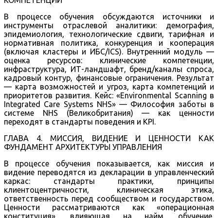
КОМПЕТЕНЦИИ
В процессе обучения обсуждаются источники и
инструменты отраслевой аналитики: демография,
эпидемиология, технологические сдвиги, тарифная и
нормативная политика, конкуренция и кооперация
(включая кластеры и ИБС/ICS). Внутренний модуль —
оценка ресурсов: клинические компетенции,
инфраструктура, ИТ-ландшафт, бренд/каналы спроса,
кадровый контур, финансовые ограничения. Результат
— карта возможностей и угроз, карта компетенций и
приоритетов развития. Кейс: «Environmental Scanning в
Integrated Care Systems NHS» — Философия заботы в
системе NHS (Великобритания) — как ценности
переходят в стандарты поведения и KPI.
ГЛАВА 4. МИССИЯ, ВИДЕНИЕ И ЦЕННОСТИ КАК
ФУНДАМЕНТ АРХИТЕКТУРЫ УПРАВЛЕНИЯ
В процессе обучения показывается, как миссия и
видение переводятся из декларации в управленческий
каркас: стандарты практики, принципы
клиентоцентричности, клиническая этика,
ответственность перед сообществом и государством.
Ценности рассматриваются как «операционная
конституция», влияющая на найм, обучение,