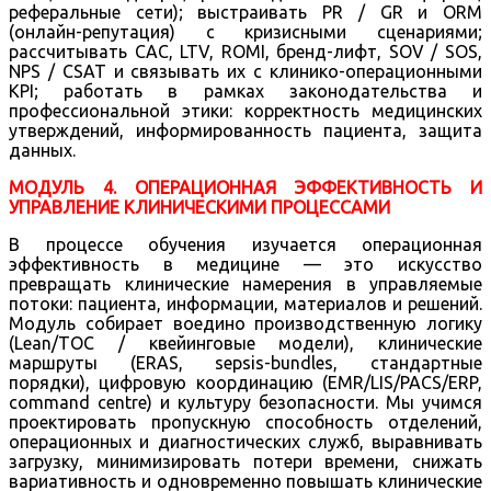
реферальные сети); выстраивать PR / GR и ORM
(онлайн-репутация) с кризисными сценариями;
рассчитывать CAC, LTV, ROMI, бренд-лифт, SOV / SOS,
NPS / CSAT и связывать их с клинико-операционными
KPI; работать в рамках законодательства и
профессиональной этики: корректность медицинских
утверждений, информированность пациента, защита
данных.
МОДУЛЬ 4. ОПЕРАЦИОННАЯ ЭФФЕКТИВНОСТЬ И
УПРАВЛЕНИЕ КЛИНИЧЕСКИМИ ПРОЦЕССАМИ
В процессе обучения изучается операционная
эффективность в медицине — это искусство
превращать клинические намерения в управляемые
потоки: пациента, информации, материалов и решений.
Модуль собирает воедино производственную логику
(Lean/TOC / квейинговые модели), клинические
маршруты (ERAS, sepsis-bundles, стандартные
порядки), цифровую координацию (EMR/LIS/PACS/ERP,
command centre) и культуру безопасности. Мы учимся
проектировать пропускную способность отделений,
операционных и диагностических служб, выравнивать
загрузку, минимизировать потери времени, снижать
вариативность и одновременно повышать клинические