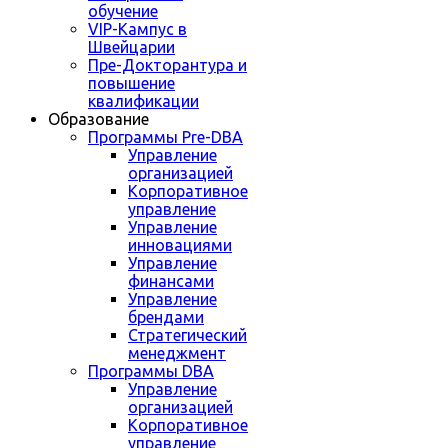
обучение
VIP-Кампус в
Швейцарии
Пре-Докторантура и
повышение
квалификации
Образование
Программы Pre-DBA
Управление
организацией
Корпоративное
управление
Управление
инновациями
Управление
финансами
Управление
брендами
Стратегический
менеджмент
Программы DBA
Управление
организацией
Корпоративное
управление