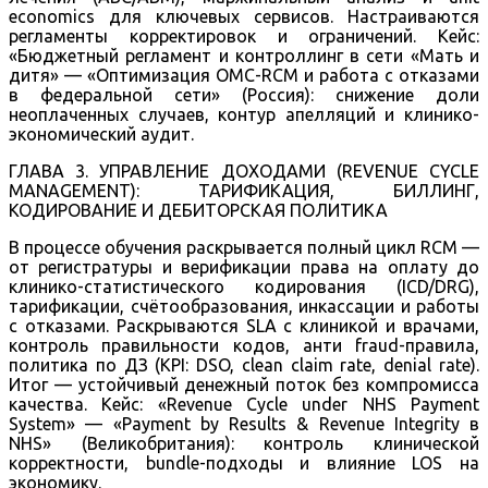
economics для ключевых сервисов. Настраиваются
регламенты корректировок и ограничений. Кейс:
«Бюджетный регламент и контроллинг в сети «Мать и
дитя» — «Оптимизация ОМС-RCM и работа с отказами
в федеральной сети» (Россия): снижение доли
неоплаченных случаев, контур апелляций и клинико-
экономический аудит.
ГЛАВА 3. УПРАВЛЕНИЕ ДОХОДАМИ (REVENUE CYCLE
MANAGEMENT): ТАРИФИКАЦИЯ, БИЛЛИНГ,
КОДИРОВАНИЕ И ДЕБИТОРСКАЯ ПОЛИТИКА
В процессе обучения раскрывается полный цикл RCM —
от регистратуры и верификации права на оплату до
клинико-статистического кодирования (ICD/DRG),
тарификации, счётообразования, инкассации и работы
с отказами. Раскрываются SLA с клиникой и врачами,
контроль правильности кодов, анти fraud-правила,
политика по ДЗ (KPI: DSO, clean claim rate, denial rate).
Итог — устойчивый денежный поток без компромисса
качества. Кейс: «Revenue Cycle under NHS Payment
System» — «Payment by Results & Revenue Integrity в
NHS» (Великобритания): контроль клинической
корректности, bundle-подходы и влияние LOS на
экономику.