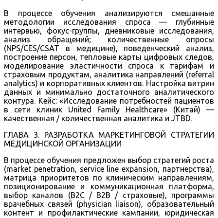
В процессе обучения анализируются смешанные
методологии исследования спроса — глубинные
интервью, фокус-группы, дневниковые исследования,
анализ обращений; количественные опросы
(NPS/CES/CSAT в медицине), поведенческий анализ,
построение персон, тепловые карты цифровых следов,
моделирование эластичности спроса к тарифам и
страховым продуктам, аналитика направлений (referral
analytics) и корпоративных клиентов. Настройка витрин
данных и минимально достаточного аналитического
контура. Кейс: «Исследование потребностей пациентов
в сети клиник United Family Healthcare» (Китай) —
качественная / количественная аналитика и JTBD.
ГЛАВА 3. РАЗРАБОТКА МАРКЕТИНГОВОЙ СТРАТЕГИИ
МЕДИЦИНСКОЙ ОРГАНИЗАЦИИ
В процессе обучения предложен выбор стратегий роста
(market penetration, service line expansion, партнерства),
матрица приоритетов по клиническим направлениям,
позиционирование и коммуникационная платформа,
выбор каналов (B2C / B2B / страховые), программы
врачебных связей (physician liaison), образовательный
контент и профилактические кампании, юридическая