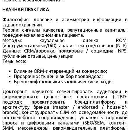
НАУЧНАЯ ПРАКТИКА
Философия: доверие и асимметрия информации в
здравоохранении.
Теории: сигналы качества, репутационные капиталы,
поведенческая экономика пациента.
Методы: каузальная оценка ROMI
(инструментальные/DiD), анализ текстов/отзывов (NLP).
Данные: CRM/воронки, поисковые / соцмедиа, NPS,
публичные отзывы, цены/акции.
Темы эссе:
Влияние ORM-интервенций на конверсию;
Прозрачность цен и выбор провайдера;
Бренд-лифт клиники vs клинические исходы.
Докторант научится: сегментировать аудитории и
формулировать ценностные предложения (JTBD-
подход); проектировать бренд-платформу и
архитектуру бренда (master / endorsed / house-of-
brands); конструировать CJM от осведомлённости до
постлечебного сопровождения; управлять воронкой
спроса и цифровыми каналами (SEO/SEM, контент,
SMM, мессенджеры, рекомендательные платформы,