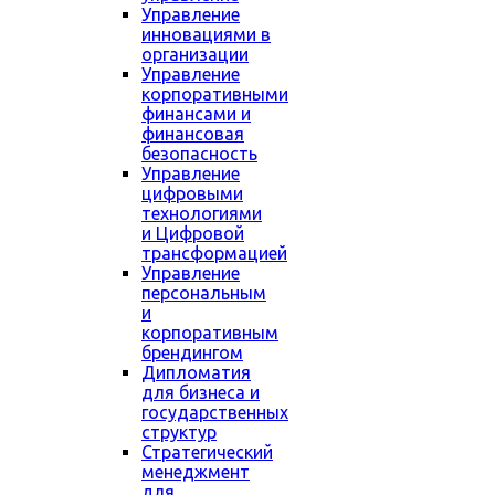
Управление
инновациями в
организации
Управление
корпоративными
финансами и
финансовая
безопасность
Управление
цифровыми
технологиями
и Цифровой
трансформацией
Управление
персональным
и
корпоративным
брендингом
Дипломатия
для бизнеса и
государственных
структур
Стратегический
менеджмент
для