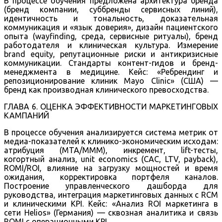
В процессе обучения предложена архитектура бренда
(бренд компании, суббренды сервисных линий),
идентичность и тональность, доказательная
коммуникация и «язык доверия», дизайн пациентского
опыта (wayfinding, среда, сервисные ритуалы), бренд
работодателя и клиническая культура. Измерение
brand equity, репутационные риски и антикризисные
коммуникации. Стандарты контент-гидов и бренд-
менеджмента в медицине. Кейс: «Ребрендинг и
репозиционирование клиник Mayo Clinic» (США) —
бренд как производная клинического превосходства.
ГЛАВА 6. ОЦЕНКА ЭФФЕКТИВНОСТИ МАРКЕТИНГОВЫХ
КАМПАНИЙ
В процессе обучения анализируется система метрик от
медиа-показателей к клинико-экономическим исходам:
атрибуция (MTA/MMM), инкремент, lift-тесты,
когортный анализ, unit economics (CAC, LTV, payback),
ROMI/ROI, влияние на загрузку мощностей и время
ожидания, корректировка портфеля каналов.
Построение управленческого дашборда для
руководства, интеграция маркетинговых данных с RCM
и клиническими KPI. Кейс: «Анализ ROI маркетинга в
сети Helios» (Германия) — сквозная аналитика и связь
ROMI с операционными KPI.