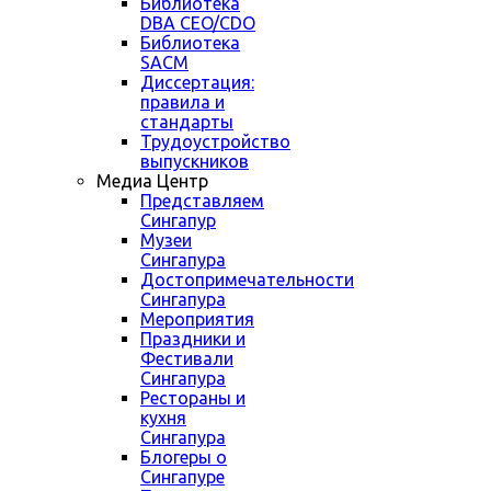
Библиотека
DBA CEO/CDO
Библиотека
SACM
Диссертация:
правила и
стандарты
Трудоустройство
выпускников
Медиа Центр
Представляем
Сингапур
Музеи
Сингапура
Достопримечательности
Сингапура
Мероприятия
Праздники и
Фестивали
Сингапура
Рестораны и
кухня
Сингапура
Блогеры о
Сингапуре