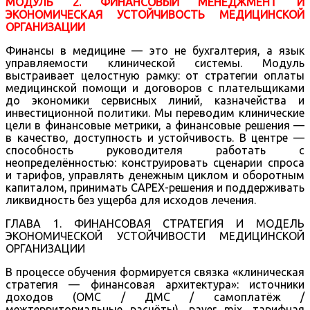
МОДУЛЬ 2. ФИНАНСОВЫЙ МЕНЕДЖМЕНТ И
ЭКОНОМИЧЕСКАЯ УСТОЙЧИВОСТЬ МЕДИЦИНСКОЙ
ОРГАНИЗАЦИИ
Финансы в медицине — это не бухгалтерия, а язык
управляемости клинической системы. Модуль
выстраивает целостную рамку: от стратегии оплаты
медицинской помощи и договоров с плательщиками
до экономики сервисных линий, казначейства и
инвестиционной политики. Мы переводим клинические
цели в финансовые метрики, а финансовые решения —
в качество, доступность и устойчивость. В центре —
способность руководителя работать с
неопределённостью: конструировать сценарии спроса
и тарифов, управлять денежным циклом и оборотным
капиталом, принимать CAPEX-решения и поддерживать
ликвидность без ущерба для исходов лечения.
ГЛАВА 1. ФИНАНСОВАЯ СТРАТЕГИЯ И МОДЕЛЬ
ЭКОНОМИЧЕСКОЙ УСТОЙЧИВОСТИ МЕДИЦИНСКОЙ
ОРГАНИЗАЦИИ
В процессе обучения формируется связка «клиническая
стратегия — финансовая архитектура»: источники
доходов (ОМС / ДМС / самоплатёж /
межтерриториальные расчёты), payer mix, тарифная