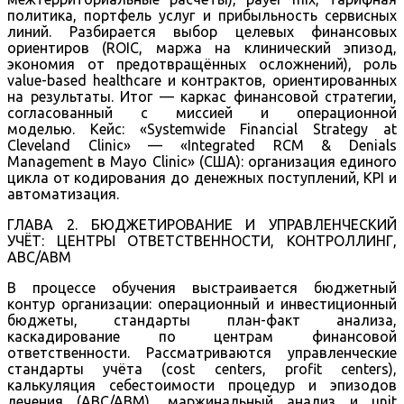
политика, портфель услуг и прибыльность сервисных
линий. Разбирается выбор целевых финансовых
ориентиров (ROIC, маржа на клинический эпизод,
экономия от предотвращённых осложнений), роль
value-based healthcare и контрактов, ориентированных
на результаты. Итог — каркас финансовой стратегии,
согласованный с миссией и операционной
моделью. Кейс: «Systemwide Financial Strategy at
Cleveland Clinic» — «Integrated RCM & Denials
Management в Mayo Clinic» (США): организация единого
цикла от кодирования до денежных поступлений, KPI и
автоматизация.
ГЛАВА 2. БЮДЖЕТИРОВАНИЕ И УПРАВЛЕНЧЕСКИЙ
УЧЁТ: ЦЕНТРЫ ОТВЕТСТВЕННОСТИ, КОНТРОЛЛИНГ,
ABC/ABM
В процессе обучения выстраивается бюджетный
контур организации: операционный и инвестиционный
бюджеты, стандарты план-факт анализа,
каскадирование по центрам финансовой
ответственности. Рассматриваются управленческие
стандарты учёта (cost centers, profit centers),
калькуляция себестоимости процедур и эпизодов
лечения (ABC/ABM), маржинальный анализ и unit