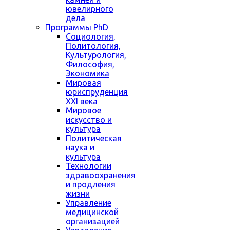
ювелирного
дела
Программы PhD
Социология,
Политология,
Культурология,
Философия,
Экономика
Мировая
юриспруденция
XXI века
Мировое
искусство и
культура
Политическая
наука и
культура
Технологии
здравоохранения
и продления
жизни
Управление
медицинской
организацией