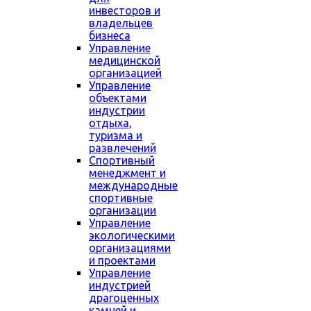
инвесторов и
владельцев
бизнеса
Управление
медицинской
организацией
Управление
объектами
индустрии
отдыха,
туризма и
развлечений
Спортивный
менеджмент и
международные
спортивные
организации
Управление
экологическими
организациями
и проектами
Управление
индустрией
драгоценных
камней и