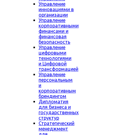
Управление
инновациями в
организации
Управление
корпоративными
финансами и
финансовая
безопасность
Управление
цифровыми
технологиями
и Цифровой
трансформацией
Управление
персональным
и
корпоративным
брендингом
Дипломатия
для бизнеса и
государственных
структур
Стратегический
менеджмент
для