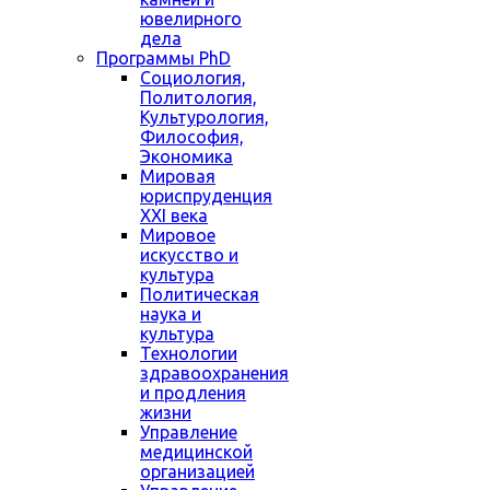
ювелирного
дела
Программы PhD
Социология,
Политология,
Культурология,
Философия,
Экономика
Мировая
юриспруденция
XXI века
Мировое
искусство и
культура
Политическая
наука и
культура
Технологии
здравоохранения
и продления
жизни
Управление
медицинской
организацией