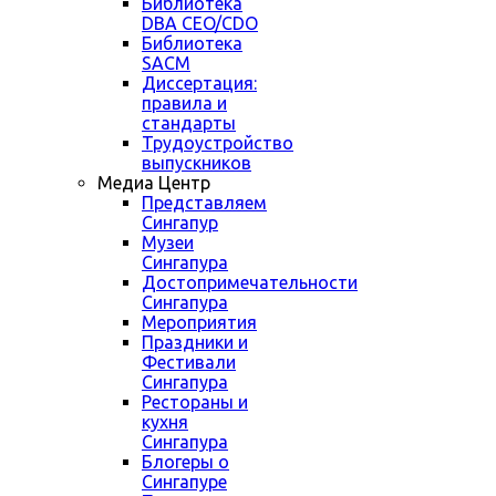
Библиотека
DBA CEO/CDO
Библиотека
SACM
Диссертация:
правила и
стандарты
Трудоустройство
выпускников
Медиа Центр
Представляем
Сингапур
Музеи
Сингапура
Достопримечательности
Сингапура
Мероприятия
Праздники и
Фестивали
Сингапура
Рестораны и
кухня
Сингапура
Блогеры о
Сингапуре