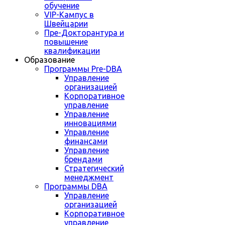
обучение
VIP-Кампус в
Швейцарии
Пре-Докторантура и
повышение
квалификации
Образование
Программы Pre-DBA
Управление
организацией
Корпоративное
управление
Управление
инновациями
Управление
финансами
Управление
брендами
Стратегический
менеджмент
Программы DBA
Управление
организацией
Корпоративное
управление