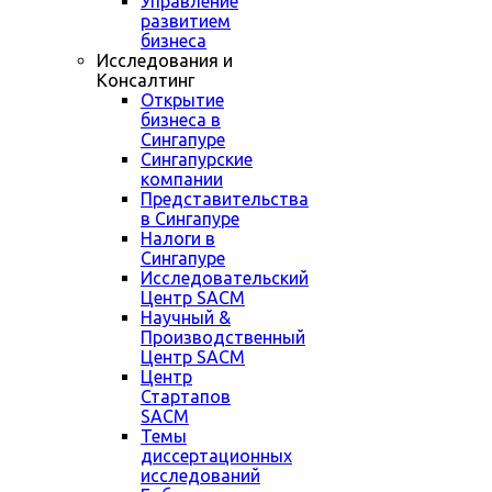
Управление
развитием
бизнеса
Исследования и
Консалтинг
Открытие
бизнеса в
Сингапуре
Сингапурские
компании
Представительства
в Сингапуре
Налоги в
Сингапуре
Исследовательский
Центр SACM
Научный &
Производственный
Центр SACM
Центр
Стартапов
SACM
Темы
диссертационных
исследований