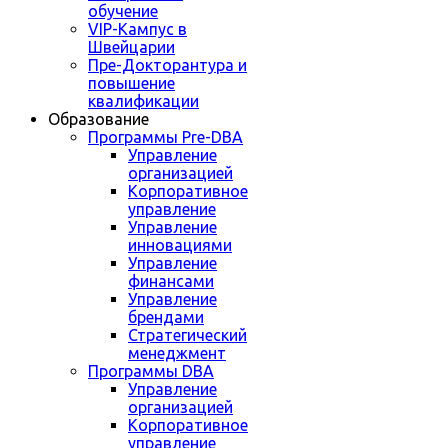
обучение
VIP-Кампус в
Швейцарии
Пре-Докторантура и
повышение
квалификации
Образование
Программы Pre-DBA
Управление
организацией
Корпоративное
управление
Управление
инновациями
Управление
финансами
Управление
брендами
Стратегический
менеджмент
Программы DBA
Управление
организацией
Корпоративное
управление