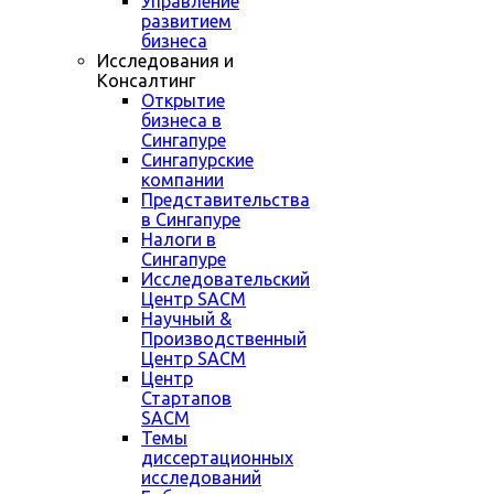
Управление
развитием
бизнеса
Исследования и
Консалтинг
Открытие
бизнеса в
Сингапуре
Сингапурские
компании
Представительства
в Сингапуре
Налоги в
Сингапуре
Исследовательский
Центр SACM
Научный &
Производственный
Центр SACM
Центр
Стартапов
SACM
Темы
диссертационных
исследований