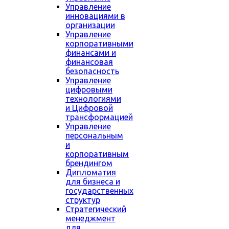
Управление
инновациями в
организации
Управление
корпоративными
финансами и
финансовая
безопасность
Управление
цифровыми
технологиями
и Цифровой
трансформацией
Управление
персональным
и
корпоративным
брендингом
Дипломатия
для бизнеса и
государственных
структур
Стратегический
менеджмент
для