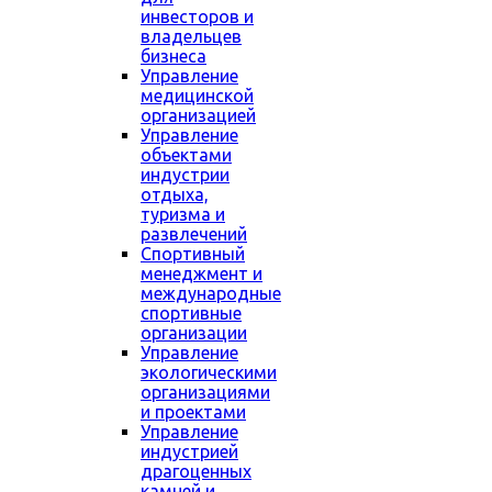
инвесторов и
владельцев
бизнеса
Управление
медицинской
организацией
Управление
объектами
индустрии
отдыха,
туризма и
развлечений
Спортивный
менеджмент и
международные
спортивные
организации
Управление
экологическими
организациями
и проектами
Управление
индустрией
драгоценных
камней и