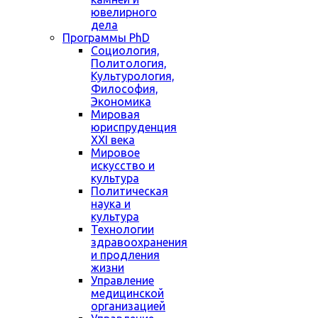
ювелирного
дела
Программы PhD
Социология,
Политология,
Культурология,
Философия,
Экономика
Мировая
юриспруденция
XXI века
Мировое
искусство и
культура
Политическая
наука и
культура
Технологии
здравоохранения
и продления
жизни
Управление
медицинской
организацией