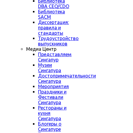
Библиотека
DBA CEO/CDO
Библиотека
SACM
Диссертация:
правила и
стандарты
Трудоустройство
выпускников
Медиа Центр
Представляем
Сингапур
Музеи
Сингапура
Достопримечательности
Сингапура
Мероприятия
Праздники и
Фестивали
Сингапура
Рестораны и
кухня
Сингапура
Блогеры о
Сингапуре