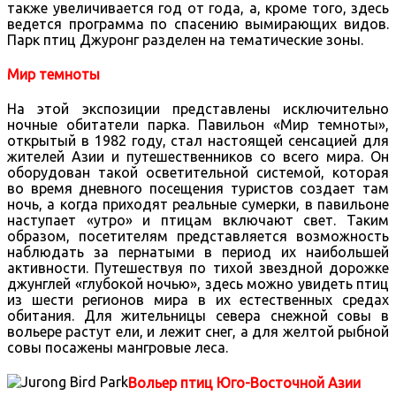
также увеличивается год от года, а, кроме того, здесь
ведется программа по спасению вымирающих видов.
Парк птиц Джуронг разделен на тематические зоны.
Мир темноты
На этой экспозиции представлены исключительно
ночные обитатели парка. Павильон «Мир темноты»,
открытый в 1982 году, стал настоящей сенсацией для
жителей Азии и путешественников со всего мира. Он
оборудован такой осветительной системой, которая
во время дневного посещения туристов создает там
ночь, а когда приходят реальные сумерки, в павильоне
наступает «утро» и птицам включают свет. Таким
образом, посетителям представляется возможность
наблюдать за пернатыми в период их наибольшей
активности. Путешествуя по тихой звездной дорожке
джунглей «глубокой ночью», здесь можно увидеть птиц
из шести регионов мира в их естественных средах
обитания. Для жительницы севера снежной совы в
вольере растут ели, и лежит снег, а для желтой рыбной
совы посажены мангровые леса.
Вольер птиц Юго-Восточной Азии