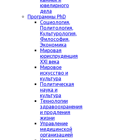
ювелирного
дела
Программы PhD
Социология,
Политология,
Культурология,
Философия,
Экономика
Мировая
юриспруденция
XXI века
Мировое
искусство и
культура
Политическая
наука и
культура
Технологии
здравоохранения
и продления
жизни
Управление
медицинской
организацией