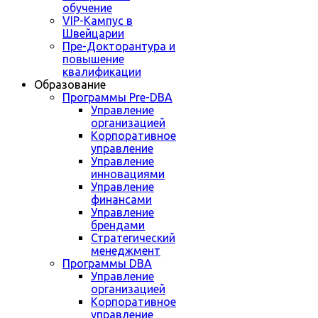
обучение
VIP-Кампус в
Швейцарии
Пре-Докторантура и
повышение
квалификации
Образование
Программы Pre-DBA
Управление
организацией
Корпоративное
управление
Управление
инновациями
Управление
финансами
Управление
брендами
Стратегический
менеджмент
Программы DBA
Управление
организацией
Корпоративное
управление