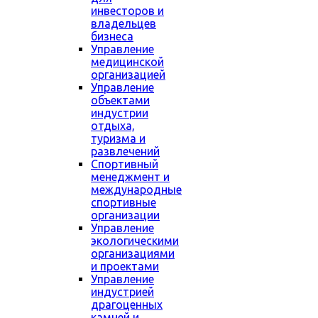
инвесторов и
владельцев
бизнеса
Управление
медицинской
организацией
Управление
объектами
индустрии
отдыха,
туризма и
развлечений
Спортивный
менеджмент и
международные
спортивные
организации
Управление
экологическими
организациями
и проектами
Управление
индустрией
драгоценных
камней и