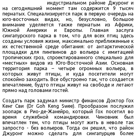
индустриальном районе Джуронг и
на сегодняшний момент там содержится 9 тысяч
пернатых. Специализируется парк в первую очередь на
юго-восточных видах, но, безусловно, большое
внимание уделяется также пернатым из Африки,
Южной Америки и Европы. Главная заслуга
сингапурского парка в том, что для всех птиц здесь
созданы условия жизни, максимально приближенные к
их естественной среде обитания: от антарктической
площадки для пингвинов до вольера с имитацией
тропических гроз, спроектированного специально для
«местных» видов из Юго-Восточной Азии. Основная
территория парка – четыре огромных вольера, в
которых живут птицы, и куда посетители могут
спокойно заходить. Все обустроено так, что создается
впечатление, будто птицы живут на свободе и летают
прямо над головами гостей.
Создать парк задумал министр финансов Доктор Гох
Кенг Сви (Dr Goh Keng Swee). Прообразом послужил
зоопарк в Рио-де-Жанейро, который Гох посетил во
время служебной командировки. Чиновник был
впечатлен тем, что птицы могут жить в неволе так
запросто - без вольеров. Тогда он решил, что район
Джуронг можно сделать для сингапурцев более