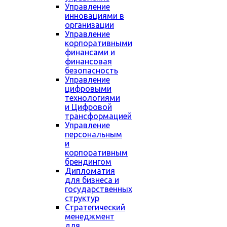
Управление
инновациями в
организации
Управление
корпоративными
финансами и
финансовая
безопасность
Управление
цифровыми
технологиями
и Цифровой
трансформацией
Управление
персональным
и
корпоративным
брендингом
Дипломатия
для бизнеса и
государственных
структур
Стратегический
менеджмент
для