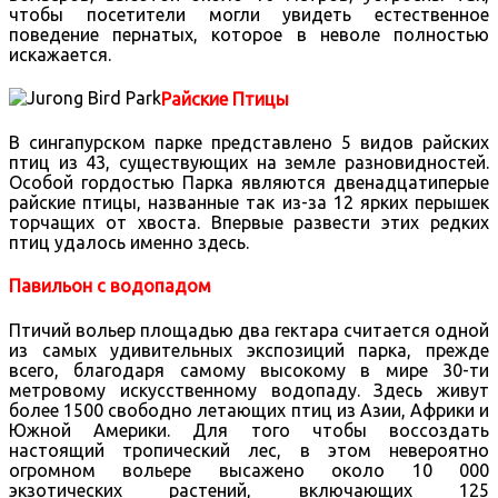
чтобы посетители могли увидеть естественное
поведение пернатых, которое в неволе полностью
искажается.
Райские Птицы
В сингапурском парке представлено 5 видов райских
птиц из 43, существующих на земле разновидностей.
Особой гордостью Парка являются двенадцатиперые
райские птицы, названные так из-за 12 ярких перышек
торчащих от хвоста. Впервые развести этих редких
птиц удалось именно здесь.
Павильон с водопадом
Птичий вольер площадью два гектара считается одной
из самых удивительных экспозиций парка, прежде
всего, благодаря самому высокому в мире 30-ти
метровому искусственному водопаду. Здесь живут
более 1500 свободно летающих птиц из Азии, Африки и
Южной Америки. Для того чтобы воссоздать
настоящий тропический лес, в этом невероятно
огромном вольере высажено около 10 000
экзотических растений, включающих 125