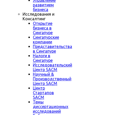
Управление
развитием
бизнеса
Исследования и
Консалтинг
Открытие
бизнеса в
Сингапуре
Сингапурские
компании
Представительства
в Сингапуре
Налоги в
Сингапуре
Исследовательский
Центр SACM
Научный &
Производственный
Центр SACM
Центр
Стартапов
SACM
Темы
диссертационных
исследований