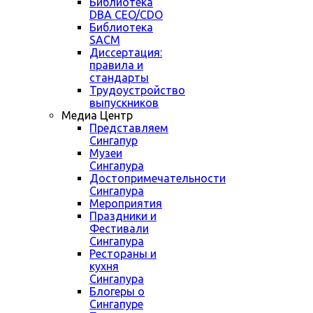
Библиотека
DBA CEO/CDO
Библиотека
SACM
Диссертация:
правила и
стандарты
Трудоустройство
выпускников
Медиа Центр
Представляем
Сингапур
Музеи
Сингапура
Достопримечательности
Сингапура
Мероприятия
Праздники и
Фестивали
Сингапура
Рестораны и
кухня
Сингапура
Блогеры о
Сингапуре