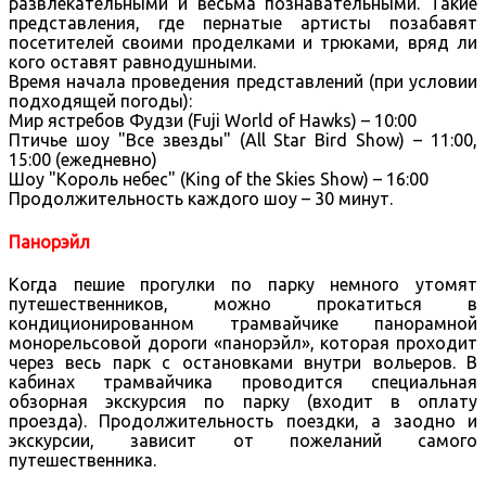
развлекательными и весьма познавательными. Такие
представления, где пернатые артисты позабавят
посетителей своими проделками и трюками, вряд ли
кого оставят равнодушными.
Время начала проведения представлений (при условии
подходящей погоды):
Мир ястребов Фудзи (Fuji World of Hawks) – 10:00
Птичье шоу "Все звезды" (All Star Bird Show) – 11:00,
15:00 (ежедневно)
Шоу "Король небес" (King of the Skies Show) – 16:00
Продолжительность каждого шоу – 30 минут.
Панорэйл
Когда пешие прогулки по парку немного утомят
путешественников, можно прокатиться в
кондиционированном трамвайчике панорамной
монорельсовой дороги «панорэйл», которая проходит
через весь парк с остановками внутри вольеров. В
кабинах трамвайчика проводится специальная
обзорная экскурсия по парку (входит в оплату
проезда). Продолжительность поездки, а заодно и
экскурсии, зависит от пожеланий самого
путешественника.