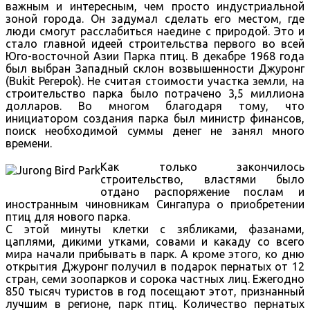
важным и интересным, чем просто индустриальной
зоной города. Он задумал сделать его местом, где
люди смогут расслабиться наедине с природой. Это и
стало главной идеей строительства первого во всей
Юго-восточной Азии Парка птиц. В декабре 1968 года
был выбран Западный склон возвышенности Джуронг
(Bukit Perepok). Не считая стоимости участка земли, на
строительство парка было потрачено 3,5 миллиона
долларов. Во многом благодаря тому, что
инициатором создания парка был министр финансов,
поиск необходимой суммы денег не занял много
времени.
Как только закончилось
строительство, властями было
отдано распоряжение послам и
иностранным чиновникам Сингапура о приобретении
птиц для нового парка.
С этой минуты клетки с зябликами, фазанами,
цаплями, дикими утками, совами и какаду со всего
мира начали прибывать в парк. А кроме этого, ко дню
открытия Джуронг получил в подарок пернатых от 12
стран, семи зоопарков и сорока частных лиц. Ежегодно
850 тысяч туристов в год посещают этот, признанный
лучшим в регионе, парк птиц. Количество пернатых