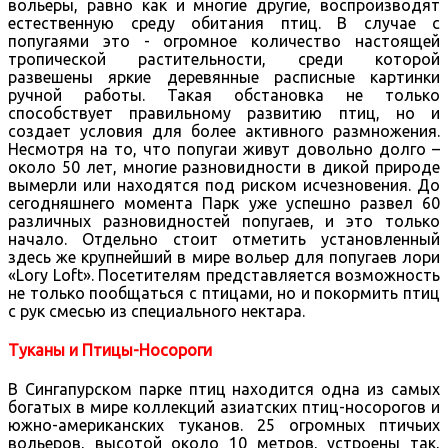
вольеры, равно как и многие другие, воспроизводят
естественную среду обитания птиц. В случае с
попугаями это - огромное количество настоящей
тропической растительности, среди которой
развешены яркие деревянные расписные картинки
ручной работы. Такая обстановка не только
способствует правильному развитию птиц, но и
создает условия для более активного размножения.
Несмотря на то, что попугаи живут довольно долго –
около 50 лет, многие разновидности в дикой природе
вымерли или находятся под риском исчезновения. До
сегодняшнего момента Парк уже успешно развел 60
различных разновидностей попугаев, и это только
начало. Отдельно стоит отметить установленный
здесь же крупнейший в мире вольер для попугаев лори
«Lory Loft». Посетителям представляется возможность
не только пообщаться с птицами, но и покормить птиц
с рук смесью из специального нектара.
Туканы и Птицы-Носороги
В Сингапурском парке птиц находится одна из самых
богатых в мире коллекций азиатских птиц-носорогов и
южно-американских туканов. 25 огромных птичьих
вольеров, высотой около 10 метров, устроены так,