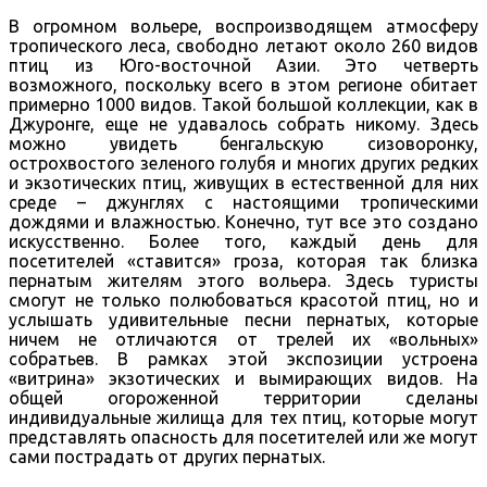
В огромном вольере, воспроизводящем атмосферу
тропического леса, свободно летают около 260 видов
птиц из Юго-восточной Азии. Это четверть
возможного, поскольку всего в этом регионе обитает
примерно 1000 видов. Такой большой коллекции, как в
Джуронге, еще не удавалось собрать никому. Здесь
можно увидеть бенгальскую сизоворонку,
острохвостого зеленого голубя и многих других редких
и экзотических птиц, живущих в естественной для них
среде – джунглях с настоящими тропическими
дождями и влажностью. Конечно, тут все это создано
искусственно. Более того, каждый день для
посетителей «ставится» гроза, которая так близка
пернатым жителям этого вольера. Здесь туристы
смогут не только полюбоваться красотой птиц, но и
услышать удивительные песни пернатых, которые
ничем не отличаются от трелей их «вольных»
собратьев. В рамках этой экспозиции устроена
«витрина» экзотических и вымирающих видов. На
общей огороженной территории сделаны
индивидуальные жилища для тех птиц, которые могут
представлять опасность для посетителей или же могут
сами пострадать от других пернатых.