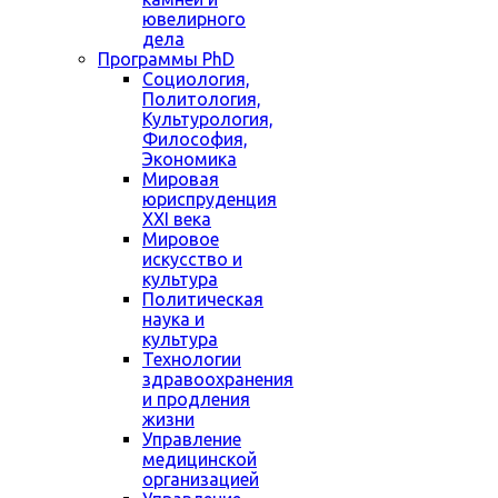
ювелирного
дела
Программы PhD
Социология,
Политология,
Культурология,
Философия,
Экономика
Мировая
юриспруденция
XXI века
Мировое
искусство и
культура
Политическая
наука и
культура
Технологии
здравоохранения
и продления
жизни
Управление
медицинской
организацией