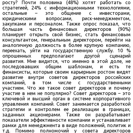
росту? Почти половина (48%) хотят работать со
стратегией, 24% с информационными технологиями,
остальные – это общение с инвесторами,
юридическими вопросами, риск-менеджментом,
закупками и персоналом. Также опрос показал, что
большая часть финансовых директоров (90%)
планирует открыть свой бизнес, стать финансовым
консультантом, генеральным директором, перейти на
аналогичную должность в более крупную компанию,
переехать, уйти на государственную службу. 10 %
опрошенных предполагают другой сценарий
развития. Мне видится, что именно в этой доле, не
последовавших общим шаблонам, и есть те
финансисты, которые своим карьерным ростом видят
развитие внутри советов директоров российских
компаний, в том числе с государственными
участием. Что же такое совет директоров и почему
участие в нем не популярно? Совет директоров – это
ключевой и высший орган в системе корпоративного
управления компаний. Совет занимается разработкой
стратегии и контролем ее реализации в границах,
заданных акционерами. Также он разрабатывает
показатели эффективности компании и устанавливает
рамки для менеджмента в виде положений, политик и
т.д. Помимо полномочий у совета директоров