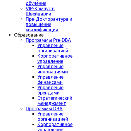
обучение
VIP-Кампус в
Швейцарии
Пре-Докторантура и
повышение
квалификации
Образование
Программы Pre-DBA
Управление
организацией
Корпоративное
управление
Управление
инновациями
Управление
финансами
Управление
брендами
Стратегический
менеджмент
Программы DBA
Управление
организацией
Корпоративное
управление