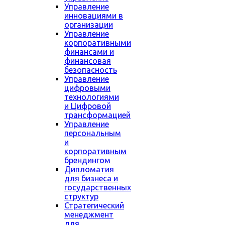
Управление
инновациями в
организации
Управление
корпоративными
финансами и
финансовая
безопасность
Управление
цифровыми
технологиями
и Цифровой
трансформацией
Управление
персональным
и
корпоративным
брендингом
Дипломатия
для бизнеса и
государственных
структур
Стратегический
менеджмент
для