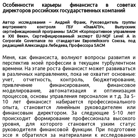
Особенности карьеры финансиста в советах
директоров российских государственных компаний
Автор исследования – Андрей Франк, Руководитель группы
внутреннего контроля ГБУ «ГлавАПУ», Выпускник
сертификационной программы SACM «Корпоративное управление
в XXI Веке», Сертифицированный эксперт EU-NQF Level A in
Corporate Governance по стандартам Европейского Союза, под
редакцией Александра Лебедева, Профессора SACM
Меня, как финансиста, волнуют вопросы развития и
перспектив моей профессии в текущем турбулентном
времени. На этапе роста финансист может развиваться
в различных направлениях, пока не охватит основные:
учет, отчетность, контроль, бюджетирование,
привлечение финансирования, финансовое
моделирование, автоматизация и оптимизация
процессов, основы управления персоналом и т.д. За 5-
10 лет финансист набирается профессионального
опыта, становится линейным руководителем или
финансовым директором. За следующие 5-10 лет
происходит формирование профессионала высокого
уровня, для которого становится узким статус
руководителя финансовой функции. При подготовке
эссе я обратился за материалами к исследованию