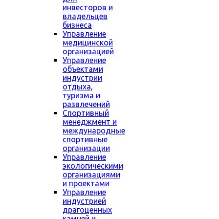
инвесторов и
владельцев
бизнеса
Управление
медицинской
организацией
Управление
объектами
индустрии
отдыха,
туризма и
развлечений
Спортивный
менеджмент и
международные
спортивные
организации
Управление
экологическими
организациями
и проектами
Управление
индустрией
драгоценных
камней и