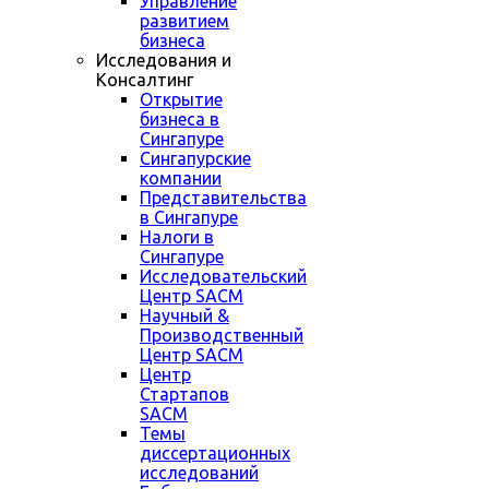
Управление
развитием
бизнеса
Исследования и
Консалтинг
Открытие
бизнеса в
Сингапуре
Сингапурские
компании
Представительства
в Сингапуре
Налоги в
Сингапуре
Исследовательский
Центр SACM
Научный &
Производственный
Центр SACM
Центр
Стартапов
SACM
Темы
диссертационных
исследований