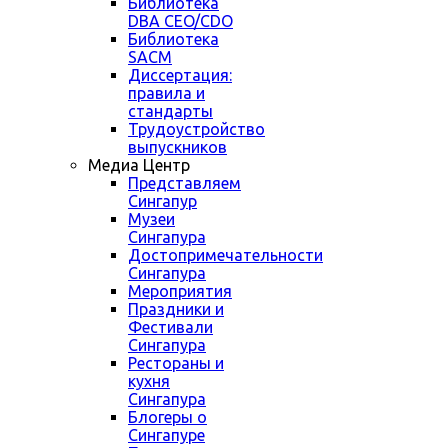
Библиотека
DBA CEO/CDO
Библиотека
SACM
Диссертация:
правила и
стандарты
Трудоустройство
выпускников
Медиа Центр
Представляем
Сингапур
Музеи
Сингапура
Достопримечательности
Сингапура
Мероприятия
Праздники и
Фестивали
Сингапура
Рестораны и
кухня
Сингапура
Блогеры о
Сингапуре