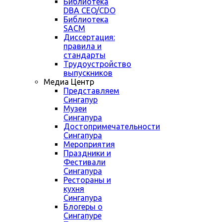
Библиотека
DBA CEO/CDO
Библиотека
SACM
Диссертация:
правила и
стандарты
Трудоустройство
выпускников
Медиа Центр
Представляем
Сингапур
Музеи
Сингапура
Достопримечательности
Сингапура
Мероприятия
Праздники и
Фестивали
Сингапура
Рестораны и
кухня
Сингапура
Блогеры о
Сингапуре