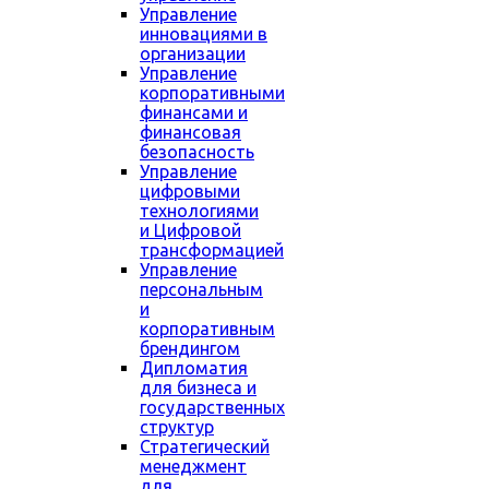
Управление
инновациями в
организации
Управление
корпоративными
финансами и
финансовая
безопасность
Управление
цифровыми
технологиями
и Цифровой
трансформацией
Управление
персональным
и
корпоративным
брендингом
Дипломатия
для бизнеса и
государственных
структур
Стратегический
менеджмент
для