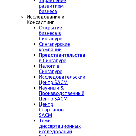
Управление
развитием
бизнеса
Исследования и
Консалтинг
Открытие
бизнеса в
Сингапуре
Сингапурские
компании
Представительства
в Сингапуре
Налоги в
Сингапуре
Исследовательский
Центр SACM
Научный &
Производственный
Центр SACM
Центр
Стартапов
SACM
Темы
диссертационных
исследований