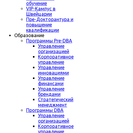
обучение
VIP-Кампус в
Швейцарии
Пре-Докторантура и
повышение
квалификации
Образование
Программы Pre-DBA
Управление
организацией
Корпоративное
управление
Управление
инновациями
Управление
финансами
Управление
брендами
Стратегический
менеджмент
Программы DBA
Управление
организацией
Корпоративное
управление