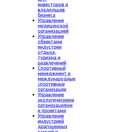
инвесторов и
владельцев
бизнеса
Управление
медицинской
организацией
Управление
объектами
индустрии
отдыха,
туризма и
развлечений
Спортивный
менеджмент и
международные
спортивные
организации
Управление
экологическими
организациями
и проектами
Управление
индустрией
драгоценных
камней и