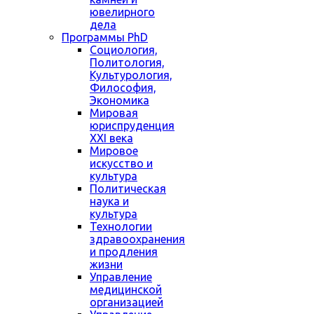
ювелирного
дела
Программы PhD
Социология,
Политология,
Культурология,
Философия,
Экономика
Мировая
юриспруденция
XXI века
Мировое
искусство и
культура
Политическая
наука и
культура
Технологии
здравоохранения
и продления
жизни
Управление
медицинской
организацией