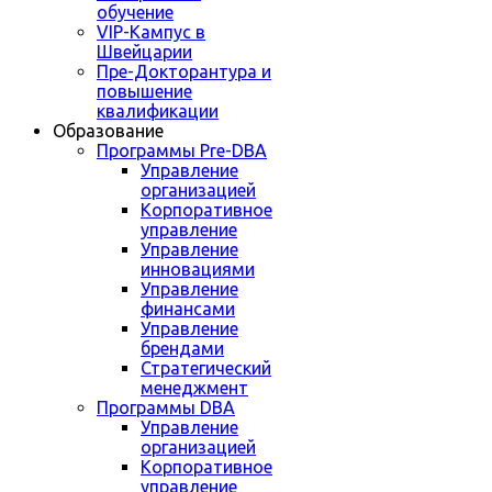
обучение
VIP-Кампус в
Швейцарии
Пре-Докторантура и
повышение
квалификации
Образование
Программы Pre-DBA
Управление
организацией
Корпоративное
управление
Управление
инновациями
Управление
финансами
Управление
брендами
Стратегический
менеджмент
Программы DBA
Управление
организацией
Корпоративное
управление