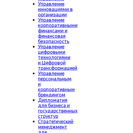
Управление
инновациями в
организации
Управление
корпоративными
финансами и
финансовая
безопасность
Управление
цифровыми
технологиями
и Цифровой
трансформацией
Управление
персональным
и
корпоративным
брендингом
Дипломатия
для бизнеса и
государственных
структур
Стратегический
менеджмент
для