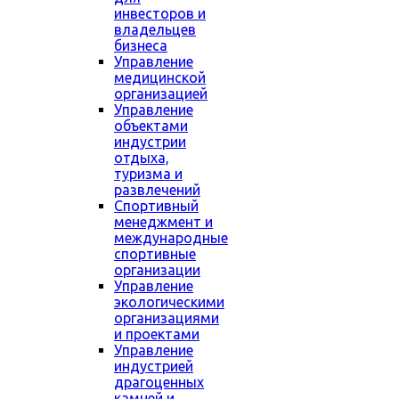
инвесторов и
владельцев
бизнеса
Управление
медицинской
организацией
Управление
объектами
индустрии
отдыха,
туризма и
развлечений
Спортивный
менеджмент и
международные
спортивные
организации
Управление
экологическими
организациями
и проектами
Управление
индустрией
драгоценных
камней и