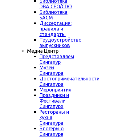
Библиотека
DBA CEO/CDO
Библиотека
SACM
Диссертация:
правила и
стандарты
Трудоустройство
выпускников
Медиа Центр
Представляем
Сингапур
Музеи
Сингапура
Достопримечательности
Сингапура
Мероприятия
Праздники и
Фестивали
Сингапура
Рестораны и
кухня
Сингапура
Блогеры о
Сингапуре