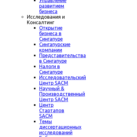
Управление
развитием
бизнеса
Исследования и
Консалтинг
Открытие
бизнеса в
Сингапуре
Сингапурские
компании
Представительства
в Сингапуре
Налоги в
Сингапуре
Исследовательский
Центр SACM
Научный &
Производственный
Центр SACM
Центр
Стартапов
SACM
Темы
диссертационных
исследований