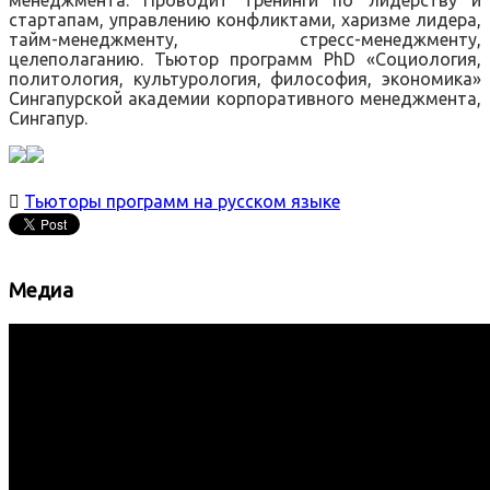
менеджмента. Проводит тренинги по лидерству и
стартапам, управлению конфликтами, харизме лидера,
тайм-менеджменту, стресс-менеджменту,
целеполаганию. Тьютор программ PhD «Социология,
политология, культурология, философия, экономика»
Сингапурской академии корпоративного менеджмента,
Сингапур.

Тьюторы программ на русском языке
Медиа