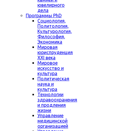
ювелирного
дела
Программы PhD
Социология,
Политология,
Культурология,
Философия,
Экономика
Мировая
юриспруденция
XXI века
Мировое
искусство и
культура
Политическая
наука и
культура
Технологии
здравоохранения
и продления
жизни
Управление
медицинской
организацией