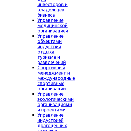
инвесторов и
владельцев
бизнеса
Управление
медицинской
организацией
Управление
объектами
индустрии
отдыха,
туризма и
развлечений
Спортивный
менеджмент и
международные
спортивные
организации
Управление
экологическими
организациями
и проектами
Управление
индустрией
драгоценных
камней и