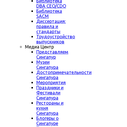
Библиотека
DBA CEO/CDO
Библиотека
SACM
Диссертация:
правила и
стандарты
Трудоустройство
выпускников
Медиа Центр
Представляем
Сингапур
Музеи
Сингапура
Достопримечательности
Сингапура
Мероприятия
Праздники и
Фестивали
Сингапура
Рестораны и
кухня
Сингапура
Блогеры о
Сингапуре