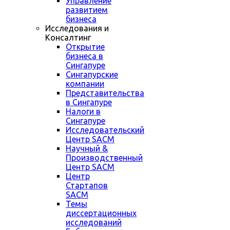
Управление
развитием
бизнеса
Исследования и
Консалтинг
Открытие
бизнеса в
Сингапуре
Сингапурские
компании
Представительства
в Сингапуре
Налоги в
Сингапуре
Исследовательский
Центр SACM
Научный &
Производственный
Центр SACM
Центр
Стартапов
SACM
Темы
диссертационных
исследований