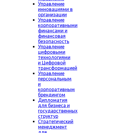
Управление
инновациями в
организации
Управление
корпоративными
финансами и
финансовая
безопасность
Управление
цифровыми
технологиями
и Цифровой
трансформацией
Управление
персональным
и
корпоративным
брендингом
Дипломатия
для бизнеса и
государственных
структур
Стратегический
менеджмент
для