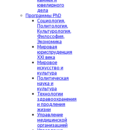
ювелирного
дела
Программы PhD
Социология,
Политология,
Культурология,
Философия,
Экономика
Мировая
юриспруденция
XXI века
Мировое
искусство и
культура
Политическая
наука и
культура
Технологии
здравоохранения
и продления
жизни
Управление
медицинской
организацией