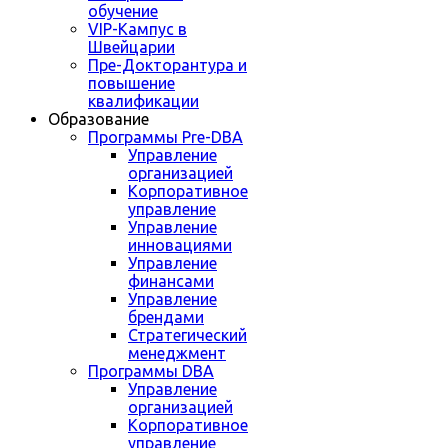
обучение
VIP-Кампус в
Швейцарии
Пре-Докторантура и
повышение
квалификации
Образование
Программы Pre-DBA
Управление
организацией
Корпоративное
управление
Управление
инновациями
Управление
финансами
Управление
брендами
Стратегический
менеджмент
Программы DBA
Управление
организацией
Корпоративное
управление